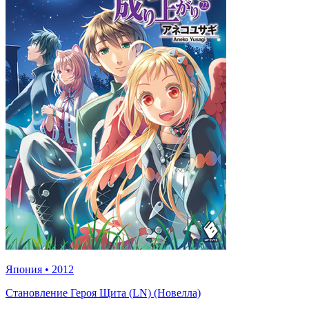
Япония
•
2012
Становление Героя Щита (LN) (Новелла)