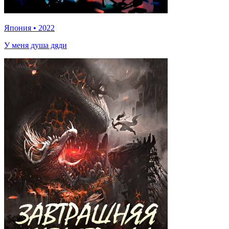
Япония
•
2022
У меня душа дяди