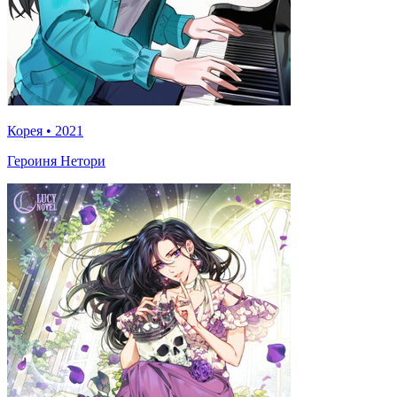
Корея
•
2021
Героиня Нетори