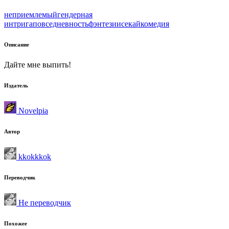
неприемлемый
гендерная
интрига
повседневность
фэнтези
исекай
комедия
Описание
Дайте мне выпить!
Издатель
Novelpia
Автор
kkokkkok
Переводчик
Не переводчик
Похожее