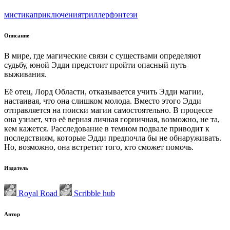
мистика
приключения
триллер
фэнтези
Описание
В мире, где магические связи с существами определяют
судьбу, юной Эдди предстоит пройти опасный путь
выживания.
Её отец, Лорд Области, отказывается учить Эдди магии,
настаивая, что она слишком молода. Вместо этого Эдди
отправляется на поиски магии самостоятельно. В процессе
она узнает, что её верная личная горничная, возможно, не та,
кем кажется. Расследование в темном подвале приводит к
последствиям, которые Эдди предпочла бы не обнаруживать.
Но, возможно, она встретит того, кто сможет помочь.
Издатель
Royal Road
Scribble hub
Автор