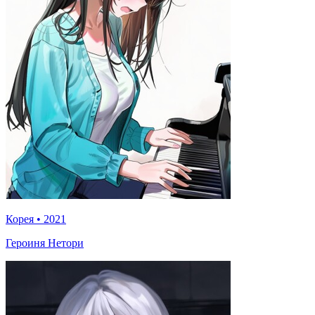
Корея
•
2021
Героиня Нетори