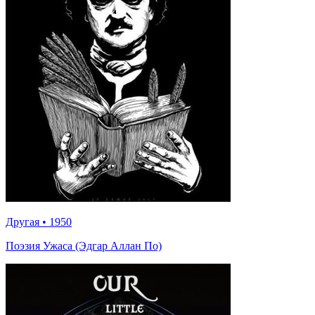
Другая
•
1950
Поэзия Ужаса (Эдгар Аллан По)