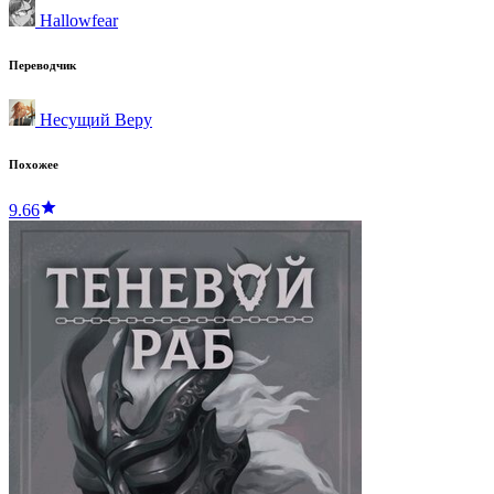
Hallowfear
Переводчик
Несущий Веру
Похожее
9.66