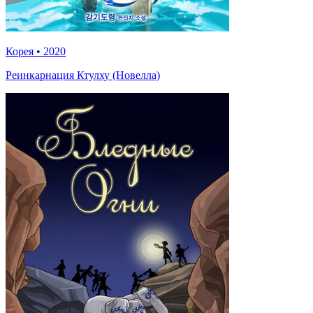
Корея
•
2020
Реинкарнация Ктулху (Новелла)