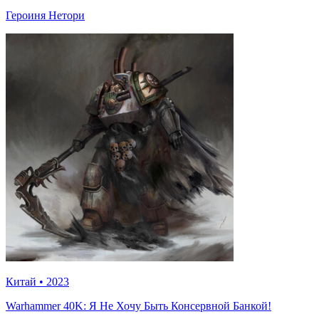
Героиня Нетори
Китай
•
2023
Warhammer 40K: Я Не Хочу Быть Консервной Банкой!