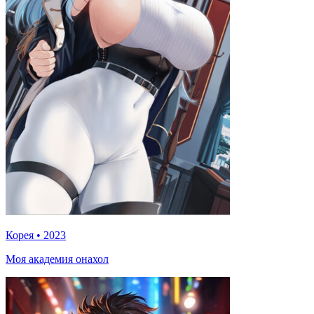
Корея
•
2023
Моя академия онахол