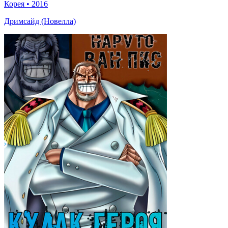
Корея
•
2016
Дримсайд (Новелла)