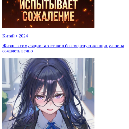
Китай
•
2024
Жизнь в симуляции: я заставил бессмертную женщину-воина
сожалеть вечно