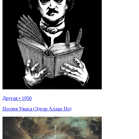
Другая
•
1950
Поэзия Ужаса (Эдгар Аллан По)