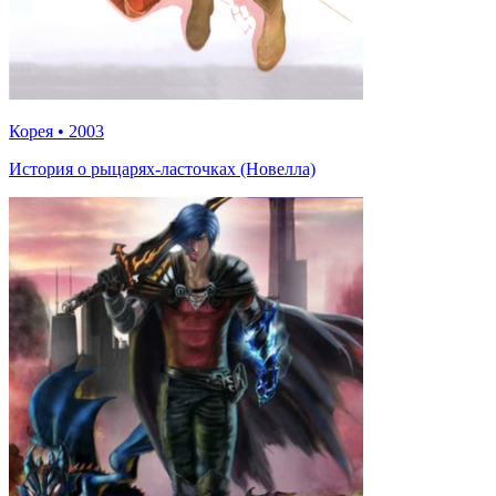
Корея
•
2003
История о рыцарях-ласточках (Новелла)