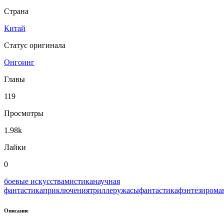
Страна
Китай
Статус оригинала
Онгоинг
Главы
119
Просмотры
1.98k
Лайки
0
боевые искусства
мистика
научная
фантастика
приключения
триллер
ужасы
фантастика
фэнтези
рома
Описание