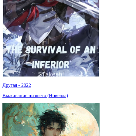
Другая
•
2022
Выживание низшего (Новелла)