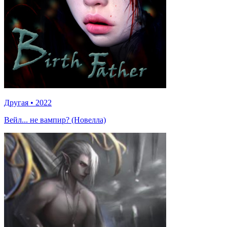
Другая
•
2022
Вейл... не вампир? (Новелла)