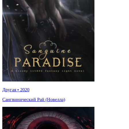
Другая
•
2020
Сангвинический Рай (Новелла)