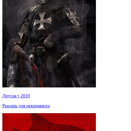
Другая
•
2019
Рыцарь для некроманта