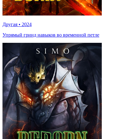
Другая
•
2024
Упрямый гринд навыков во временной петле