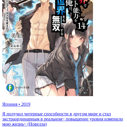
Япония
•
2019
Я получил читерные способности в другом мире и стал
экстраординарным в реальном~ повышение уровня изменило
мою жизнь~ (Новелла)