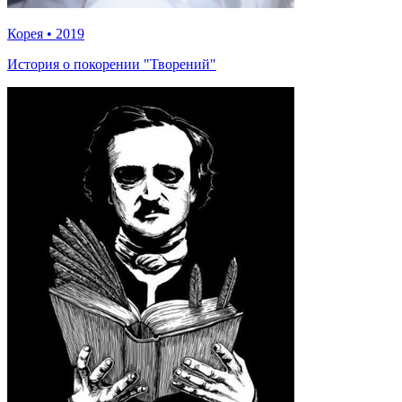
Корея
•
2019
История о покорении "Творений"