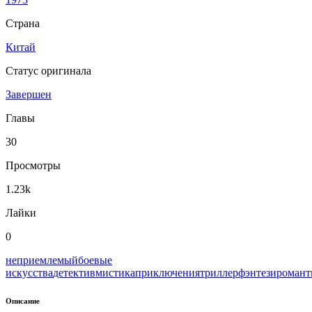
Страна
Китай
Статус оригинала
Завершен
Главы
30
Просмотры
1.23k
Лайки
0
неприемлемый
боевые
искусства
детектив
мистика
приключения
триллер
фэнтези
романт
Описание