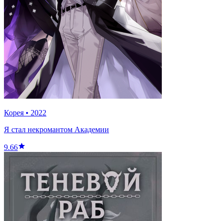
Корея
•
2022
Я стал некромантом Академии
9.66