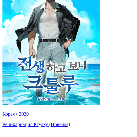
Корея
•
2020
Реинкарнация Ктулху (Новелла)