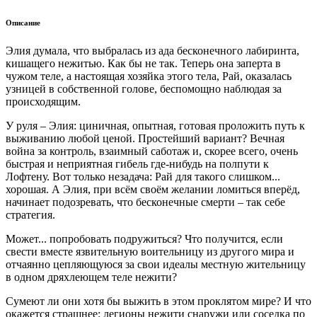
Описание
Элия думала, что выбралась из ада бесконечного лабиринта,
кишащего нежитью. Как бы не так. Теперь она заперта в
чужом теле, а настоящая хозяйка этого тела, Рай, оказалась
узницей в собственной голове, беспомощно наблюдая за
происходящим.
У руля – Элия: циничная, опытная, готовая проложить путь к
выживанию любой ценой. Простейший вариант? Вечная
война за контроль, взаимный саботаж и, скорее всего, очень
быстрая и неприятная гибель где-нибудь на полпути к
Лофтену. Вот только незадача: Рай для такого слишком...
хорошая. А Элия, при всём своём желании ломиться вперёд,
начинает подозревать, что бесконечные смерти – так себе
стратегия.
Может... попробовать подружиться? Что получится, если
свести вместе язвительную воительницу из другого мира и
отчаянно цепляющуюся за свои идеалы местную жительницу
в одном дряхлеющем теле нежити?
Сумеют ли они хотя бы выжить в этом проклятом мире? И что
окажется страшнее: легионы нежити снаружи или соседка по