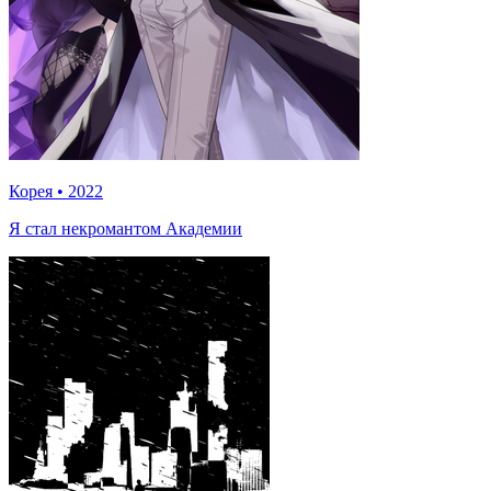
Корея
•
2022
Я стал некромантом Академии