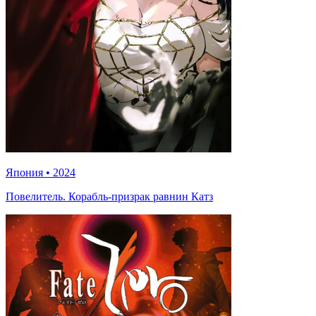
Япония
•
2024
Повелитель. Корабль-призрак равнин Катз