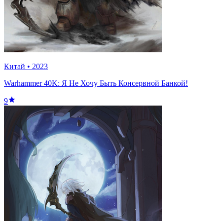
Китай
•
2023
Warhammer 40K: Я Не Хочу Быть Консервной Банкой!
9