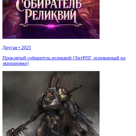
Другая
•
2025
Проклятый собиратель реликвий [ЛитРПГ, основанный на
экипировке]