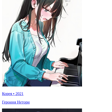
Корея
•
2021
Героиня Нетори