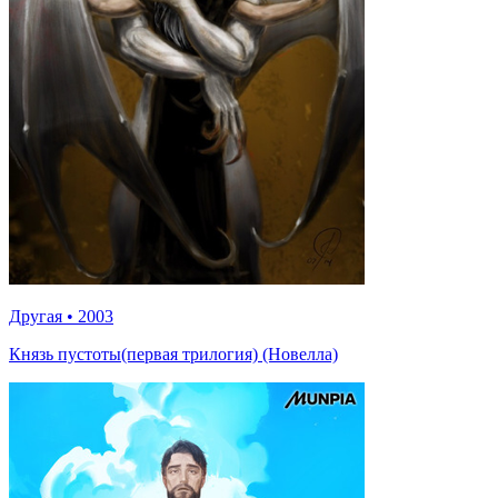
Другая
•
2003
Князь пустоты(первая трилогия) (Новелла)