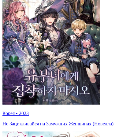
Корея
•
2023
Не Зацикливайся на Замужних Женщинах (Новелла)