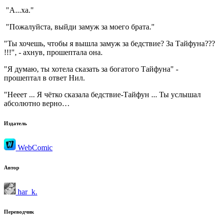
"А...ха."
"Пожалуйста, выйди замуж за моего брата."
"Ты хочешь, чтобы я вышла замуж за бедствие? За Тайфуна???
!!!", - ахнув, прошептала она.
"Я думаю, ты хотела сказать за богатого Тайфуна" -
прошептал в ответ Нил.
"Нееет ... Я чётко сказала бедствие-Тайфун ... Ты услышал
абсолютно верно…
Издатель
WebComic
Автор
har_k.
Переводчик