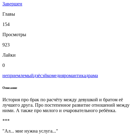
Завершен
Главы
154
Просмотры
923
Лайки
0
неприемлемый
дзёсэй
комедия
романтика
драма
Описание
История про брак по расчёту между девушкой и братом её
лучшего друга. Про постепенное развитие отношений между
ними. А также про милого и очаровательного ребёнка.
***
"Ал... мне нужна услуга..."