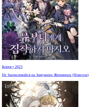
Корея
•
2023
Не Зацикливайся на Замужних Женщинах (Новелла)