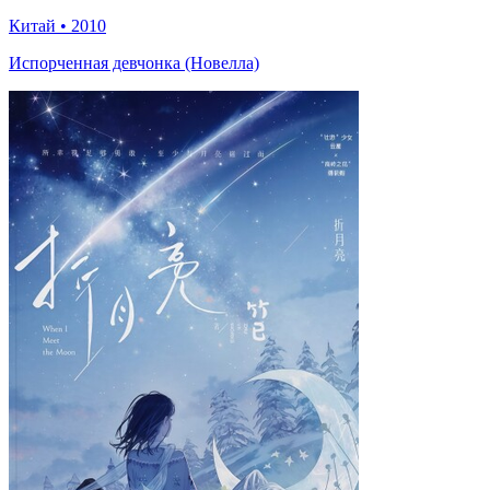
Китай
•
2010
Испорченная девчонка (Новелла)