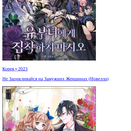
Корея
•
2023
Не Зацикливайся на Замужних Женщинах (Новелла)