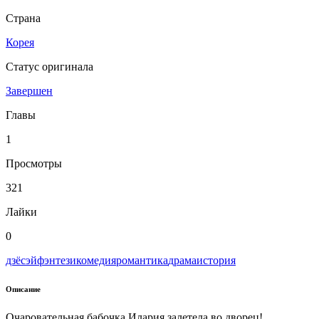
Страна
Корея
Статус оригинала
Завершен
Главы
1
Просмотры
321
Лайки
0
дзёсэй
фэнтези
комедия
романтика
драма
история
Описание
Очаровательная бабочка Илария залетела во дворец!