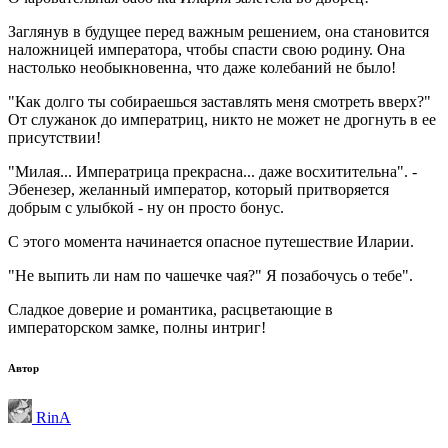
Заглянув в будущее перед важным решением, она становится
наложницей императора, чтобы спасти свою родину. Она
настолько необыкновенна, что даже колебаний не было!
"Как долго ты собираешься заставлять меня смотреть вверх?"
От служанок до императриц, никто не может не дрогнуть в ее
присутствии!
"Милая... Императрица прекрасна... даже восхитительна". -
Эбенезер, желанный император, который притворяется
добрым с улыбкой - ну он просто бонус.
С этого момента начинается опасное путешествие Иларии.
"Не выпить ли нам по чашечке чая?" Я позабочусь о тебе".
Сладкое доверие и романтика, расцветающие в
императорском замке, полны интриг!
Автор
RinA