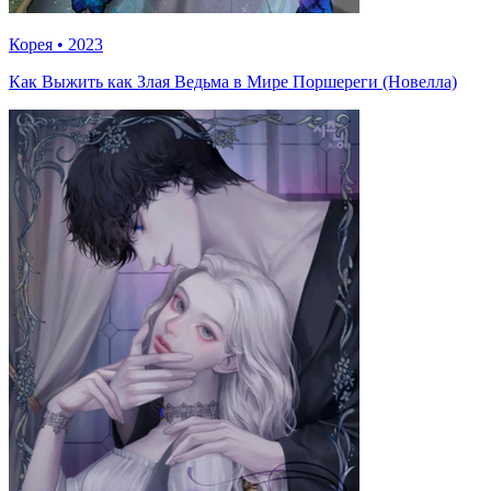
Корея
•
2023
Как Выжить как Злая Ведьма в Мире Поршереги (Новелла)