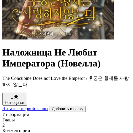
Наложница Не Любит
Императора (Новелла)
The Concubine Does not Love the Emperor / 후궁은 황제를 사랑
하지 않는다
--
Нет оценок
Читать с первой главы
Добавить в папку
Информация
Главы
2
Комментарии