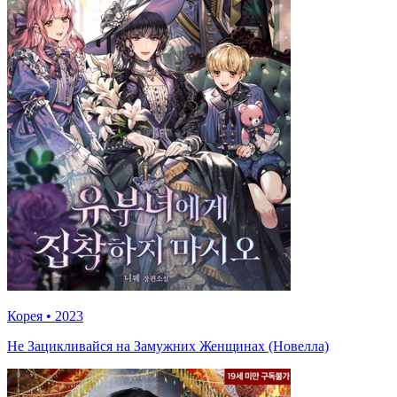
Корея
•
2023
Не Зацикливайся на Замужних Женщинах (Новелла)