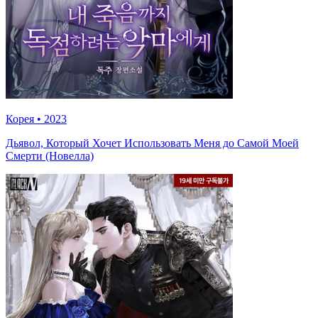
Корея
•
2023
Дьявол, Который Хочет Использовать Меня до Самой Моей
Смерти (Новелла)