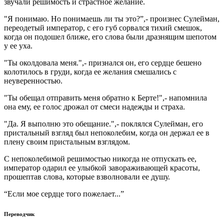
звучали решимость и страстное желание.
"Я понимаю. Но понимаешь ли ты это?”,- произнес Сулейман,
переодетый император, с его губ сорвался тихий смешок,
когда он подошел ближе, его слова были дразнящим шепотом
у ее уха.
"Ты околдовала меня.",- признался он, его сердце бешено
колотилось в груди, когда ее желания смешались с
неуверенностью.
"Ты обещал отправить меня обратно к Берте!",- напомнила
она ему, ее голос дрожал от смеси надежды и страха.
"Да. Я выполню это обещание.",- поклялся Сулейман, его
пристальный взгляд был непоколебим, когда он держал ее в
плену своим пристальным взглядом.
С непоколебимой решимостью никогда не отпускать ее,
император одарил ее улыбкой завораживающей красоты,
прошептав слова, которые взволновали ее душу.
“Если мое сердце того пожелает...”
Переводчик