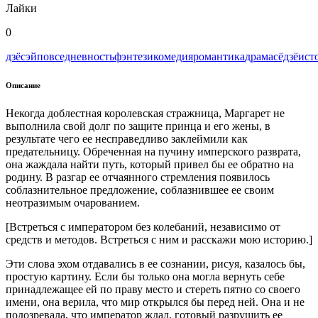
Лайки
0
дзёсэй
повседневность
фэнтези
комедия
романтика
драма
сёдзё
ист
Описание
Некогда доблестная королевская стражница, Маргарет не
выполнила свой долг по защите принца и его жены, в
результате чего ее несправедливо заклеймили как
предательницу. Обреченная на пучину имперского разврата,
она жаждала найти путь, который привел бы ее обратно на
родину. В разгар ее отчаянного стремления появилось
соблазнительное предложение, соблазнившее ее своим
неотразимым очарованием.
[Встреться с императором без колебаний, независимо от
средств и методов. Встреться с ним и расскажи мою историю.]
Эти слова эхом отдавались в ее сознании, рисуя, казалось бы,
простую картину. Если бы только она могла вернуть себе
принадлежащее ей по праву место и стереть пятно со своего
имени, она верила, что мир открылся бы перед ней. Она и не
подозревала, что император ждал, готовый разрушить ее