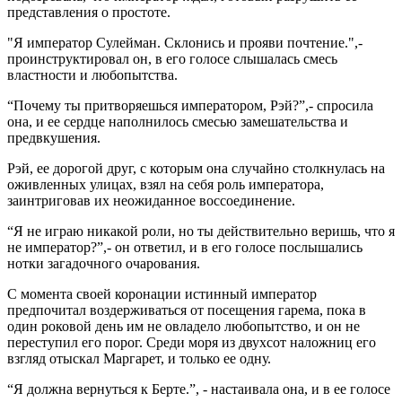
представления о простоте.
"Я император Сулейман. Склонись и прояви почтение.",-
проинструктировал он, в его голосе слышалась смесь
властности и любопытства.
“Почему ты притворяешься императором, Рэй?”,- спросила
она, и ее сердце наполнилось смесью замешательства и
предвкушения.
Рэй, ее дорогой друг, с которым она случайно столкнулась на
оживленных улицах, взял на себя роль императора,
заинтриговав их неожиданное воссоединение.
“Я не играю никакой роли, но ты действительно веришь, что я
не император?”,- он ответил, и в его голосе послышались
нотки загадочного очарования.
С момента своей коронации истинный император
предпочитал воздерживаться от посещения гарема, пока в
один роковой день им не овладело любопытство, и он не
переступил его порог. Среди моря из двухсот наложниц его
взгляд отыскал Маргарет, и только ее одну.
“Я должна вернуться к Берте.”, - настаивала она, и в ее голосе