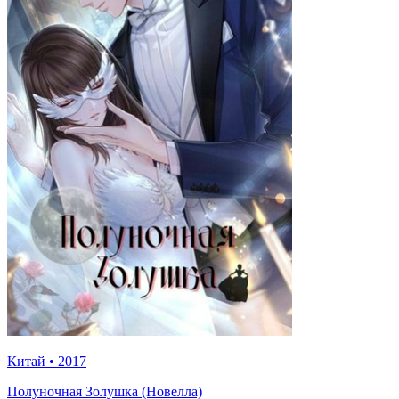
Китай
•
2017
Полуночная Золушка (Новелла)