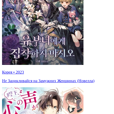
Корея
•
2023
Не Зацикливайся на Замужних Женщинах (Новелла)