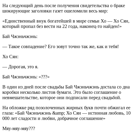
На следующий день после получения свидетельства о браке
шокирующие заголовки газет ошеломили весь мир:
«Единственный внук богатейшей в мире семьи Хо — Хо Сян,
который пропал без вести на 22 года, наконец-то найден!»
Бай Чжэньчжэнь:
— Такое совпадение? Его зовут точно так же, как и тебя!
Хо Сян:
— Дорогая, это я.
Бай Чжэньчжэнь: «???»
В один из дней после свадьбы Бай Чжэньчжэнь достала со дна
коробки несколько листов бумаги. Это было соглашение о
невмешательстве, которое они подписали перед свадьбой.
На обложке ряд позолоченных жирных букв почти обжигал ее
глаза: «Бай Чжэньчжэнь &amp; Хо Сян — истинная любовь, 10
000 лет сладости и любви, добрачное соглашение»
Мяу-мяу-мяу???