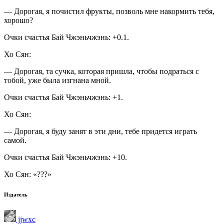
— Дорогая, я почистил фрукты, позволь мне накормить тебя,
хорошо?
Очки счастья Бай Чжэньчжэнь: +0.1.
Хо Сян:
— Дорогая, та сучка, которая пришла, чтобы подраться с
тобой, уже была изгнана мной.
Очки счастья Бай Чжэньчжэнь: +1.
Хо Сян:
— Дорогая, я буду занят в эти дни, тебе придется играть
самой.
Очки счастья Бай Чжэньчжэнь: +10.
Хо Сян: «???»
Издатель
jjwxc