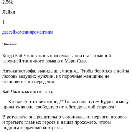
2.56k
Лайки
1
дзёсэй
комедия
романтика
Описание
Когда Бай Чжэньчжэнь проснулась, она стала главной
героиней типичного романа о Мэри Сью.
Автокатастрофа, выкидыш, амнезия... Чтобы бороться с ней за
любовь ведущих мужчин, их порочные женщины не
остановятся ни перед чем.
Бай Чжэньчжэнь сказала:
— Кто хочет этот велосипед!? Только идя путем Будды, я могу
прожить жизнь, свободную от забот, до самой старости!
В результате она решительно уклонилась от первого, второго
и третьего главных героев и нашла прохожего, чтобы
подписать брачный контракт.