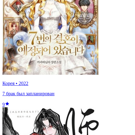
Корея
•
2022
7 брак был запланирован
9