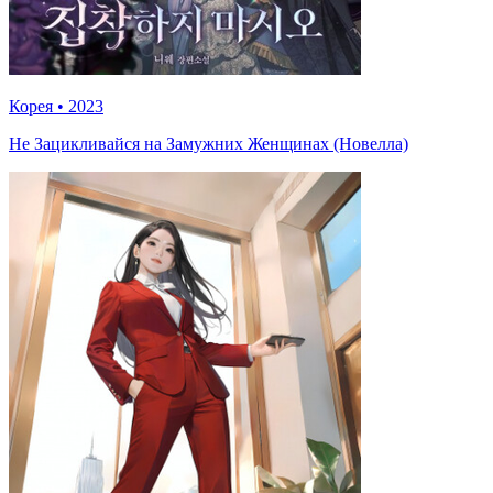
Корея
•
2023
Не Зацикливайся на Замужних Женщинах (Новелла)