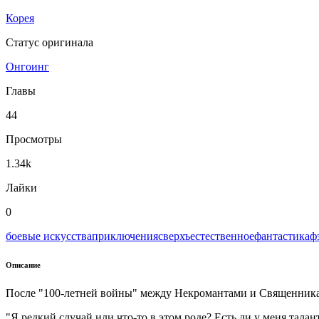
Корея
Статус оригинала
Онгоинг
Главы
44
Просмотры
1.34k
Лайки
0
боевые искусства
приключения
сверхъестественное
фантастика
ф
Описание
После "100-летней войны" между Некромантами и Священника
"Я редкий случай или что-то в этом роде? Есть ли у меня талан