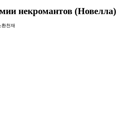
мии некромантов (Новелла)
의 소환천재