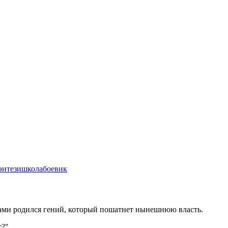
энтези
школа
боевик
ми родился гений, который пошатнет нынешнюю власть.
т?"