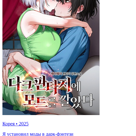
Корея
•
2025
Я установил моды в дарк-фэнтези