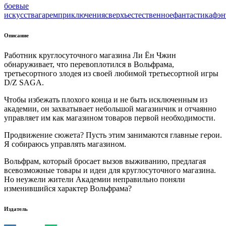
боевые
искусства
гарем
приключения
сверхъестественное
фантастика
фэн
Описание
Работник круглосуточного магазина Ли Ён Чжин
обнаруживает, что перевоплотился в Вольфрама,
третьесортного злодея из своей любимой третьесортной игры
D/Z SAGA.
Чтобы избежать плохого конца и не быть исключенным из
академии, он захватывает небольшой магазинчик и отчаянно
управляет им как магазином товаров первой необходимости.
Продвижение сюжета? Пусть этим занимаются главные герои.
Я собираюсь управлять магазином.
Вольфрам, который бросает вызов выживанию, предлагая
всевозможные товары и идеи для круглосуточного магазина.
Но неужели жители Академии неправильно поняли
изменившийся характер Вольфрама?
Издатель