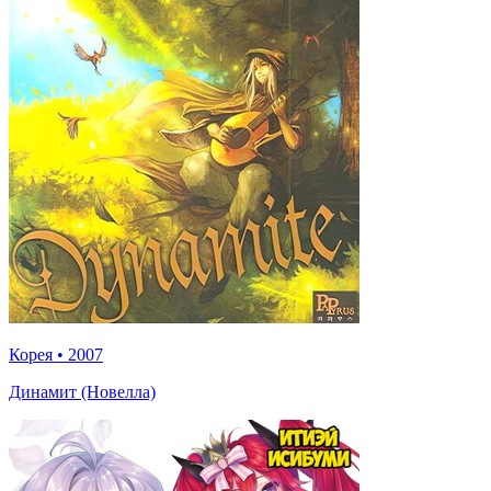
Корея
•
2007
Динамит (Новелла)