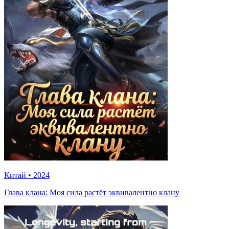
Китай
•
2024
Глава клана: Моя сила растёт эквивалентно клану