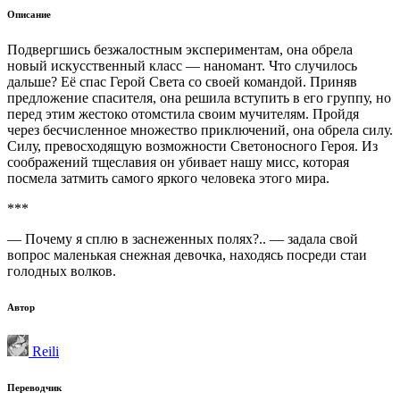
Описание
Подвергшись безжалостным экспериментам, она обрела
новый искусственный класс — наномант. Что случилось
дальше? Её спас Герой Света со своей командой. Приняв
предложение спасителя, она решила вступить в его группу, но
перед этим жестоко отомстила своим мучителям. Пройдя
через бесчисленное множество приключений, она обрела силу.
Силу, превосходящую возможности Светоносного Героя. Из
соображений тщеславия он убивает нашу мисс, которая
посмела затмить самого яркого человека этого мира.
***
— Почему я сплю в заснеженных полях?.. — задала свой
вопрос маленькая снежная девочка, находясь посреди стаи
голодных волков.
Автор
Reili
Переводчик