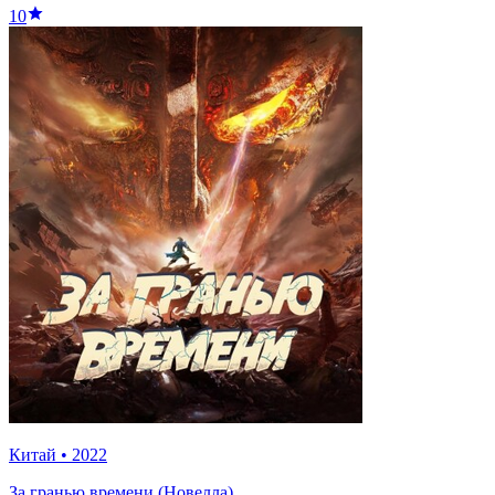
10
Китай
•
2022
За гранью времени (Новелла)