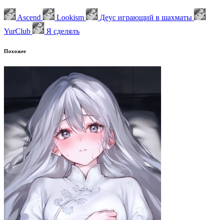
Ascend
Lookism
Деус играющий в шахматы
YurClub
Я сделялъ
Похожее