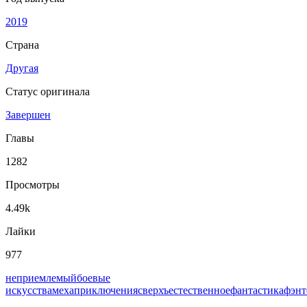
2019
Страна
Другая
Статус оригинала
Завершен
Главы
1282
Просмотры
4.49k
Лайки
977
неприемлемый
боевые
искусства
меха
приключения
сверхъестественное
фантастика
фэнт