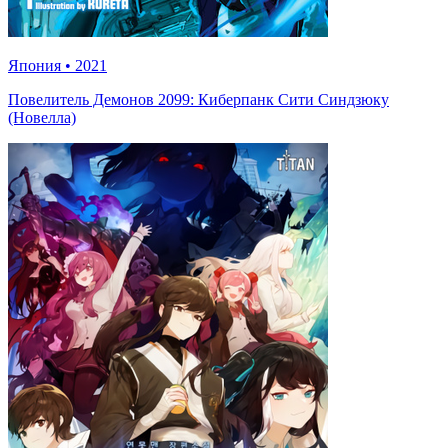
Япония
•
2021
Повелитель Демонов 2099: Киберпанк Сити Синдзюку
(Новелла)