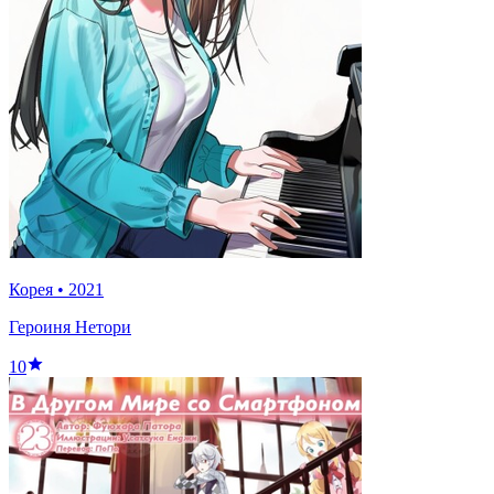
Корея
•
2021
Героиня Нетори
10