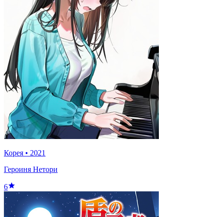
Корея
•
2021
Героиня Нетори
6