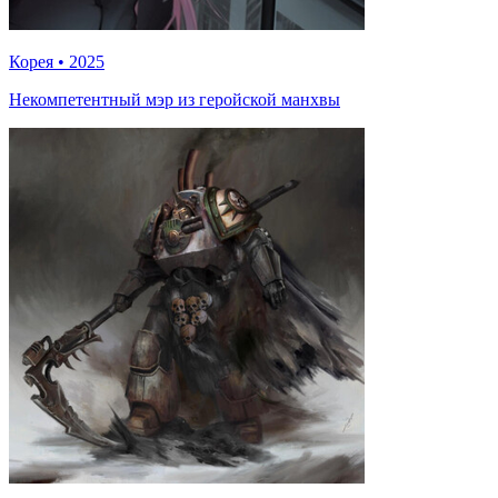
Корея
•
2025
Некомпетентный мэр из геройской манхвы