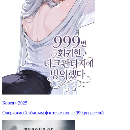
Корея
•
2025
Одержимый тёмным фэнтези: после 999 регрессий