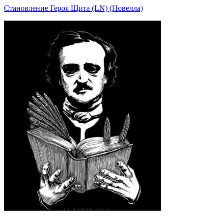
Становление Героя Щита (LN) (Новелла)