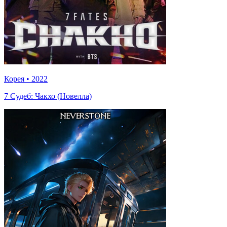
Корея
•
2022
7 Судеб: Чакхо (Новелла)