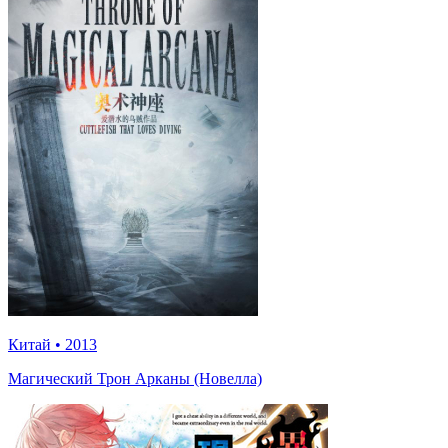
Китай
•
2013
Магический Трон Арканы (Новелла)