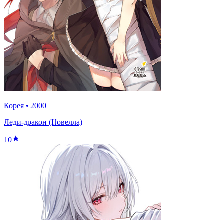
Корея
•
2000
Леди-дракон (Новелла)
10