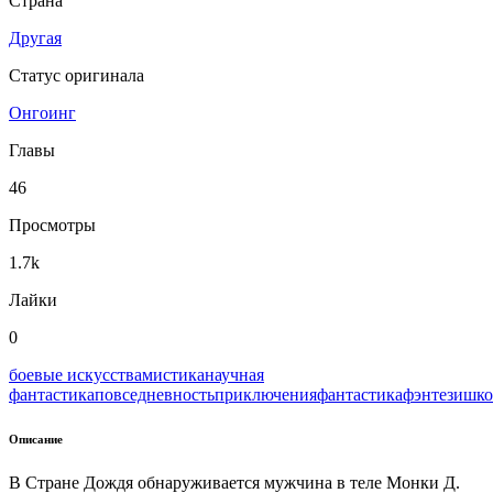
Страна
Другая
Статус оригинала
Онгоинг
Главы
46
Просмотры
1.7k
Лайки
0
боевые искусства
мистика
научная
фантастика
повседневность
приключения
фантастика
фэнтези
шко
Описание
В Стране Дождя обнаруживается мужчина в теле Монки Д.