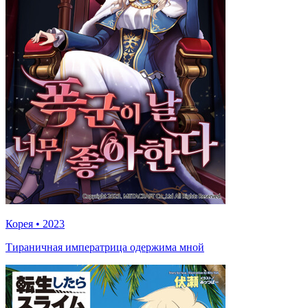
Корея
•
2023
Тираничная императрица одержима мной