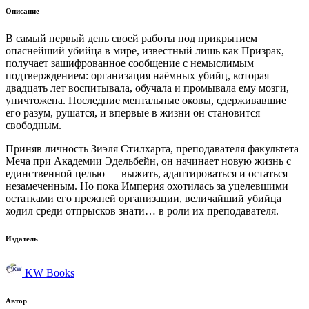
Описание
В самый первый день своей работы под прикрытием
опаснейший убийца в мире, известный лишь как Призрак,
получает зашифрованное сообщение с немыслимым
подтверждением: организация наёмных убийц, которая
двадцать лет воспитывала, обучала и промывала ему мозги,
уничтожена. Последние ментальные оковы, сдерживавшие
его разум, рушатся, и впервые в жизни он становится
свободным.
Приняв личность Зиэля Стилхарта, преподавателя факультета
Меча при Академии Эдельбейн, он начинает новую жизнь с
единственной целью — выжить, адаптироваться и остаться
незамеченным. Но пока Империя охотилась за уцелевшими
остатками его прежней организации, величайший убийца
ходил среди отпрысков знати… в роли их преподавателя.
Издатель
KW Books
Автор