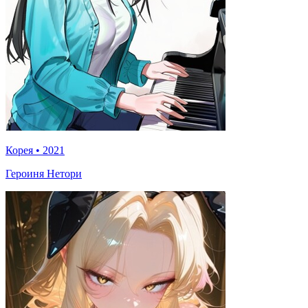
Корея
•
2021
Героиня Нетори