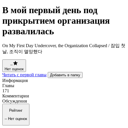
В мой первый день под
прикрытием организация
развалилась
On My First Day Undercover, the Organization Collapsed / 잠입 첫
날, 조직이 멸망했다
--
Нет оценок
Читать с первой главы
Добавить в папку
Информация
Главы
171
Комментарии
Обсуждения
Рейтинг
--
Нет оценок