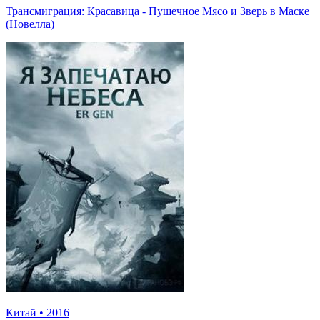
Трансмиграция: Красавица - Пушечное Мясо и Зверь в Маске
(Новелла)
Китай
•
2016