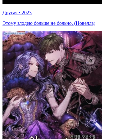
Другая
•
2023
Этому злодею больше не больно. (Новелла)