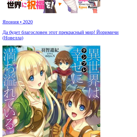
Япония
•
2020
Да будет благословен этот прекрасный мир! Йоримичи
(Новелла)