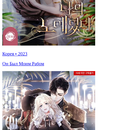
Корея
•
2023
Он Был Моим Рабом