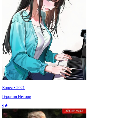
Корея
•
2021
Героиня Нетори
9