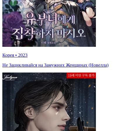
Корея
•
2023
Не Зацикливайся на Замужних Женщинах (Новелла)