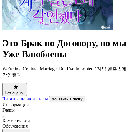
Это Брак по Договору, но мы
Уже Влюблены
We’re in a Contract Marriage, But I’ve Imprinted / 계약 결혼인데
각인했다
--
Нет оценок
Читать с первой главы
Добавить в папку
Информация
Главы
2
Комментарии
Обсуждения