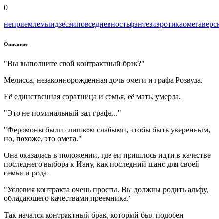
0
неприемлемый
дзёсэй
повседневность
фэнтези
эротика
омегаверс
Описание
"Вы выполните свой контрактный брак?"
Мелисса, незаконнорожденная дочь омеги и графа Розвуда.
Её единственная соратница и семья, её мать, умерла.
"Это не поминальный зал графа..."
"Феромоны были слишком слабыми, чтобы быть уверенным,
но, похоже, это омега."
Она оказалась в положении, где ей пришлось идти в качестве
последнего выбора к Иану, как последний шанс для своей
семьи и рода.
"Условия контракта очень просты. Вы должны родить альфу,
обладающего качествами преемника."
Так начался контрактный брак, который был подобен