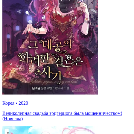
Корея
•
2020
Великолепная свадьба эрцгерцога была мошенничеством!
(Новелла)