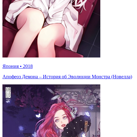
Япония
•
2018
Апофеоз Демона – История об Эволюции Монстра (Новелла)