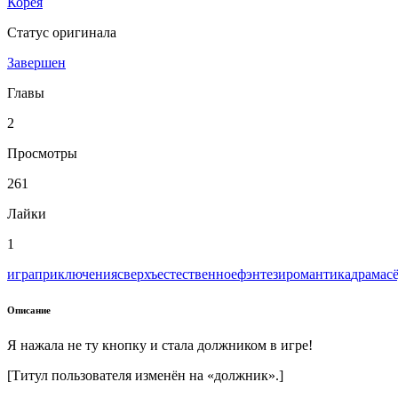
Корея
Статус оригинала
Завершен
Главы
2
Просмотры
261
Лайки
1
игра
приключения
сверхъестественное
фэнтези
романтика
драма
с
Описание
Я нажала не ту кнопку и стала должником в игре!
[Титул пользователя изменён на «должник».]