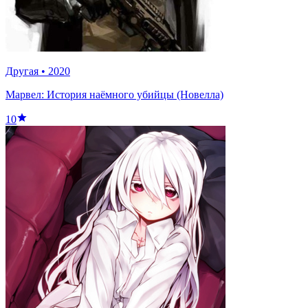
Другая
•
2020
Марвел: История наёмного убийцы (Новелла)
10