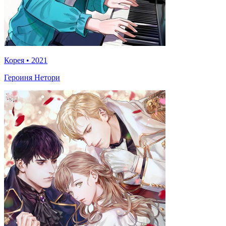
Корея
•
2021
Героиня Нетори