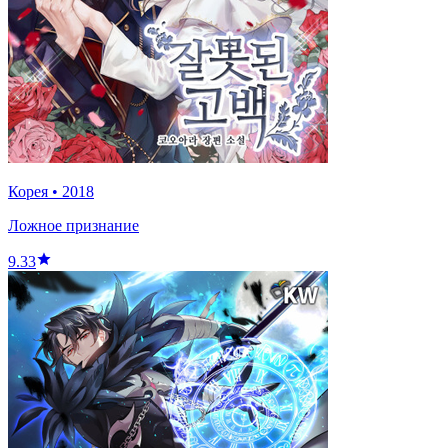
Корея
•
2018
Ложное признание
9.33