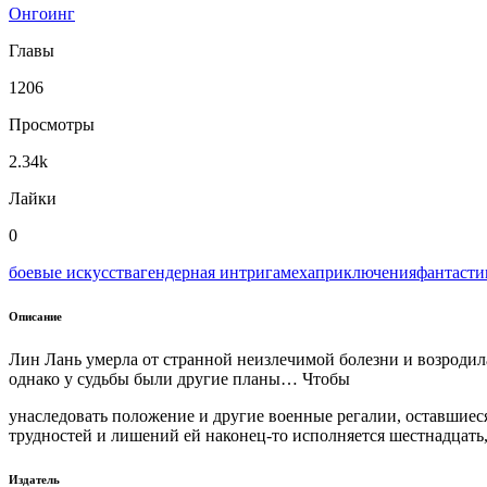
Онгоинг
Главы
1206
Просмотры
2.34k
Лайки
0
боевые искусства
гендерная интрига
меха
приключения
фантасти
Описание
Лин Лань умерла от странной неизлечимой болезни и возродилас
однако у судьбы были другие планы… Чтобы
унаследовать положение и другие военные регалии, оставшиеся 
трудностей и лишений ей наконец-то исполняется шестнадцать,
Издатель