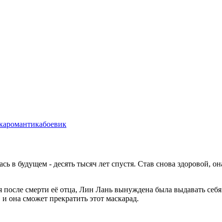
ка
романтика
боевик
ь в будущем - десять тысяч лет спустя. Став снова здоровой, о
после смерти её отца, Лин Лань вынуждена была выдавать себя з
 и она сможет прекратить этот маскарад.