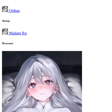
Qidian
Автор
Madam Ru
Похожее