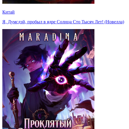
Китай
Я, Думсдэй, пробыл в ядре Солнца Сто Тысяч Лет! (Новелла)