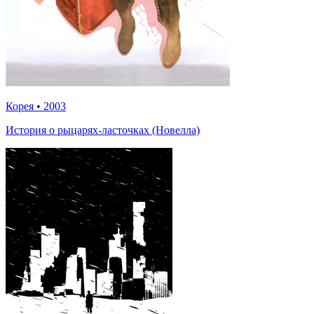
Корея
•
2003
История о рыцарях-ласточках (Новелла)