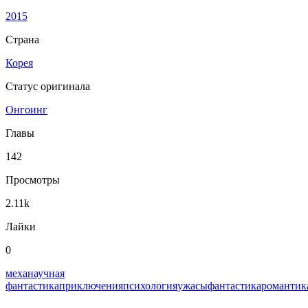
2015
Страна
Корея
Статус оригинала
Онгоинг
Главы
142
Просмотры
2.11k
Лайки
0
меха
научная
фантастика
приключения
психология
ужасы
фантастика
романтик