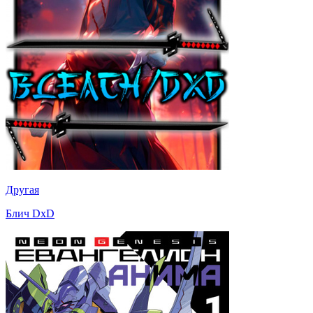
Другая
Блич DxD