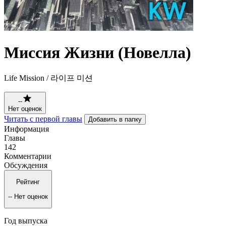
Миссия Жизни (Новелла)
Life Mission / 라이프 미션
--
Нет оценок
Читать с первой главы
Добавить в папку
Информация
Главы
142
Комментарии
Обсуждения
Рейтинг
--
Нет оценок
Год выпуска