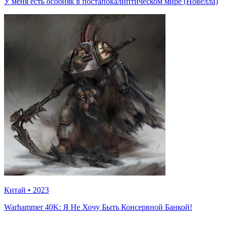
У меня есть особняк в постапокалиптическом мире (Новелла)
Китай
•
2023
Warhammer 40K: Я Не Хочу Быть Консервной Банкой!