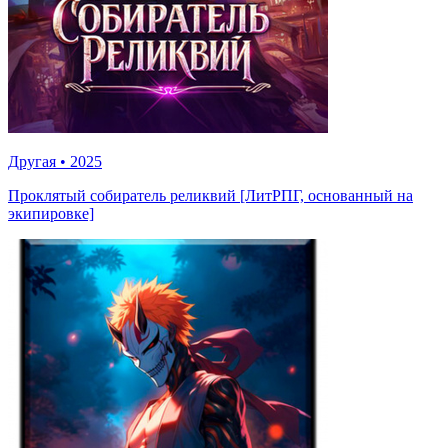
Другая
•
2025
Проклятый собиратель реликвий [ЛитРПГ, основанный на
экипировке]