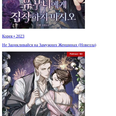
Корея
•
2023
Не Зацикливайся на Замужних Женщинах (Новелла)