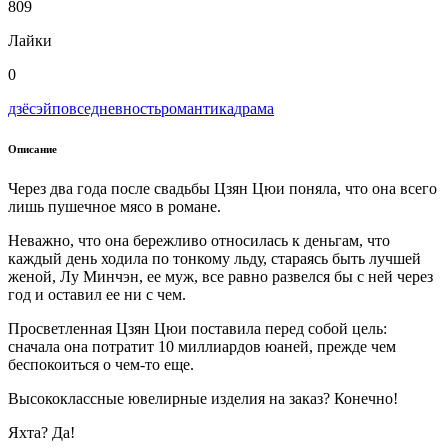
809
Лайки
0
дзёсэй
повседневность
романтика
драма
Описание
Через два года после свадьбы Цзян Цюи поняла, что она всего
лишь пушечное мясо в романе.
Неважно, что она бережливо относилась к деньгам, что
каждый день ходила по тонкому льду, стараясь быть лучшей
женой, Лу Минчэн, ее муж, все равно развелся бы с ней через
год и оставил ее ни с чем.
Просветленная Цзян Цюи поставила перед собой цель:
сначала она потратит 10 миллиардов юаней, прежде чем
беспокоиться о чем-то еще.
Высококлассные ювелирные изделия на заказ? Конечно!
Яхта? Да!