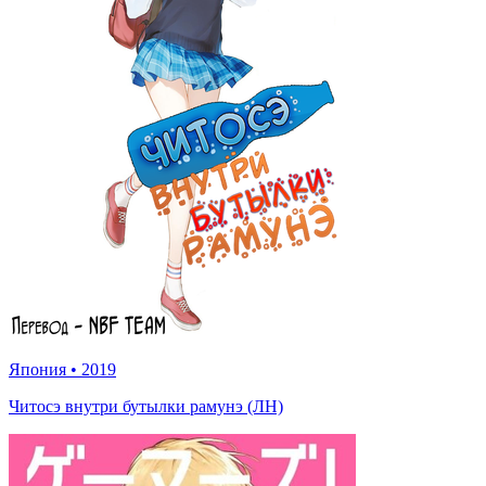
Япония
•
2019
Читосэ внутри бутылки рамунэ (ЛН)