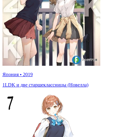
Япония
•
2019
1LDK и две старшеклассницы (Новелла)