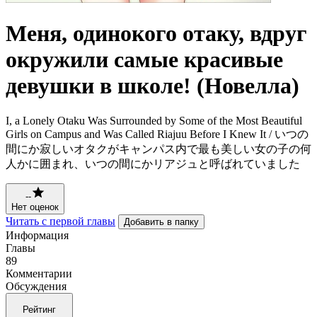
Меня, одинокого отаку, вдруг
окружили самые красивые
девушки в школе! (Новелла)
I, a Lonely Otaku Was Surrounded by Some of the Most Beautiful
Girls on Campus and Was Called Riajuu Before I Knew It / いつの
間にか寂しいオタクがキャンパス内で最も美しい女の子の何
人かに囲まれ、いつの間にかリアジュと呼ばれていました
--
Нет оценок
Читать с первой главы
Добавить в папку
Информация
Главы
89
Комментарии
Обсуждения
Рейтинг