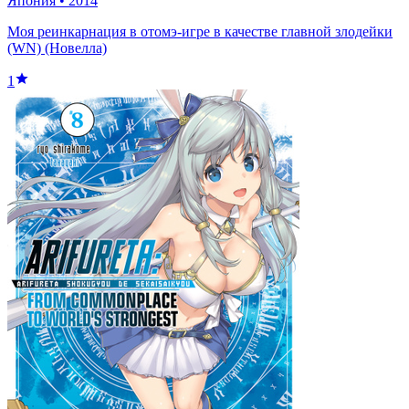
Япония
•
2014
Моя реинкарнация в отомэ-игре в качестве главной злодейки
(WN) (Новелла)
1