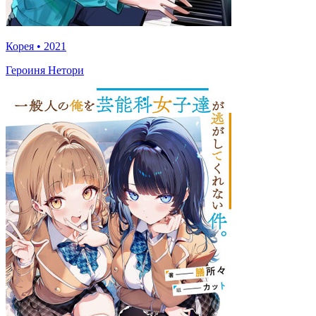
Корея
•
2021
Героиня Нетори