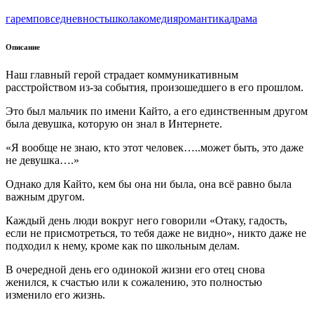
гарем
повседневность
школа
комедия
романтика
драма
Описание
Наш главный герой страдает коммуникативным
расстройством из-за события, произошедшего в его прошлом.
Это был мальчик по имени Кайто, а его единственным другом
была девушка, которую он знал в Интернете.
«Я вообще не знаю, кто этот человек…..может быть, это даже
не девушка….»
Однако для Кайто, кем бы она ни была, она всё равно была
важным другом.
Каждый день люди вокруг него говорили «Отаку, гадость,
если не присмотреться, то тебя даже не видно», никто даже не
подходил к нему, кроме как по школьным делам.
В очередной день его одинокой жизни его отец снова
женился, к счастью или к сожалению, это полностью
изменило его жизнь.