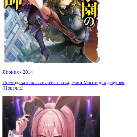
Япония
•
2014
Преподаватель-ассистент в Академии Магии для девушек
(Новелла)