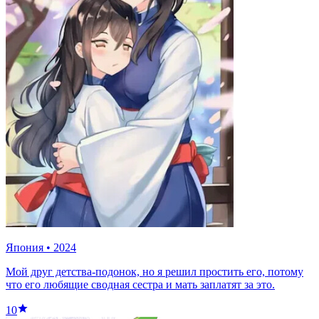
Япония
•
2024
Мой друг детства-подонок, но я решил простить его, потому
что его любящие сводная сестра и мать заплатят за это.
10