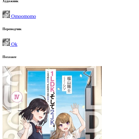
Художник
Omoomomo
Переводчик
Ok
Похожее