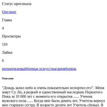
Статус оригинала
Онгоинг
Главы
4
Просмотры
110
Лайки
0
неприемлемый
боевые искусства
гарем
боевик
Описание
"Дождь залил небо и очень показательно испортил его". Меня
зовут Су Ли, я редкий и единственный наследник Пернатого
Пика за 10 000 лет с момента его открытия ...... Ученик
мужского пола ...... Когда мне было девять лет, Учитель вернул
мне старшую сестру. В возрасте десяти лет Учитель сбежал. В