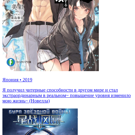
Япония
•
2019
Я получил читерные способности в другом мире и стал
экстраординарным в реальном~ повышение уровня изменило
мою жизнь~ (Новелла)