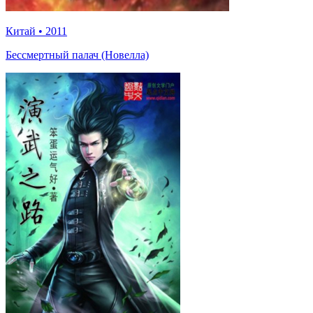
Китай
•
2011
Бессмертный палач (Новелла)