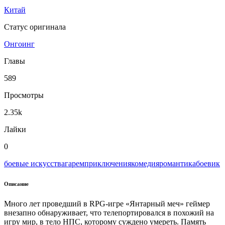
Китай
Статус оригинала
Онгоинг
Главы
589
Просмотры
2.35k
Лайки
0
боевые искусства
гарем
приключения
комедия
романтика
боевик
Описание
Много лет проведший в RPG-игре «Янтарный меч» геймер
внезапно обнаруживает, что телепортировался в похожий на
игру мир, в тело НПС, которому суждено умереть. Память