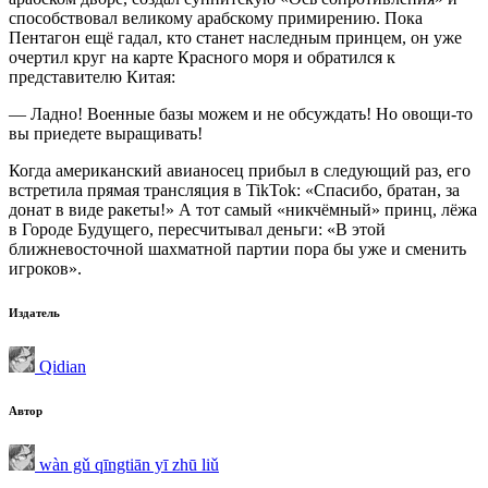
способствовал великому арабскому примирению. Пока
Пентагон ещё гадал, кто станет наследным принцем, он уже
очертил круг на карте Красного моря и обратился к
представителю Китая:
— Ладно! Военные базы можем и не обсуждать! Но овощи-то
вы приедете выращивать!
Когда американский авианосец прибыл в следующий раз, его
встретила прямая трансляция в TikTok: «Спасибо, братан, за
донат в виде ракеты!» А тот самый «никчёмный» принц, лёжа
в Городе Будущего, пересчитывал деньги: «В этой
ближневосточной шахматной партии пора бы уже и сменить
игроков».
Издатель
Qidian
Автор
wàn gǔ qīngtiān yī zhū liǔ