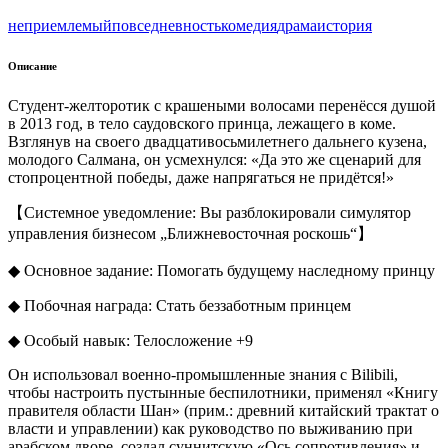
неприемлемый
повседневность
комедия
драма
история
Описание
Студент-желторотик с крашеными волосами перенёсся душой
в 2013 год, в тело саудовского принца, лежащего в коме.
Взглянув на своего двадцативосьмилетнего дальнего кузена,
молодого Салмана, он усмехнулся: «Да это же сценарий для
стопроцентной победы, даже напрягаться не придётся!»
【Системное уведомление: Вы разблокировали симулятор
управления бизнесом „Ближневосточная роскошь“】
◆ Основное задание: Помогать будущему наследному принцу
◆ Побочная награда: Стать беззаботным принцем
◆ Особый навык: Телосложение +9
Он использовал военно-промышленные знания с Bilibili,
чтобы настроить пустынные беспилотники, применял «Книгу
правителя области Шан» (прим.: древний китайский трактат о
власти и управлении) как руководство по выживанию при
арабском дворе, создал суннитскую «Ось сопротивления» и