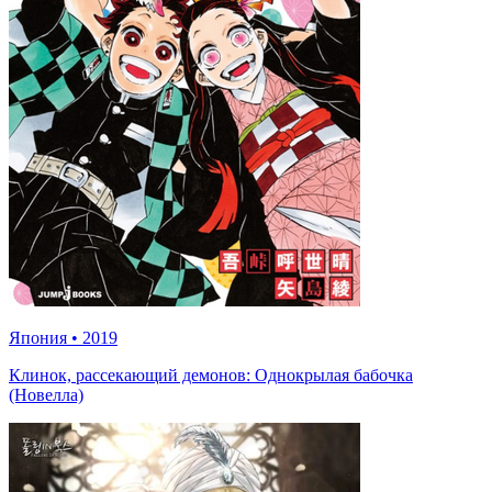
Япония
•
2019
Клинок, рассекающий демонов: Однокрылая бабочка
(Новелла)