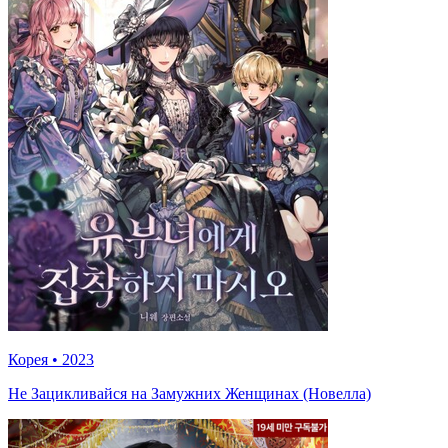
Корея
•
2023
Не Зацикливайся на Замужних Женщинах (Новелла)