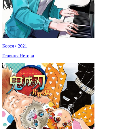
Корея
•
2021
Героиня Нетори