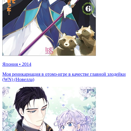
Япония
•
2014
Моя реинкарнация в отомэ-игре в качестве главной злодейки
(WN) (Новелла)