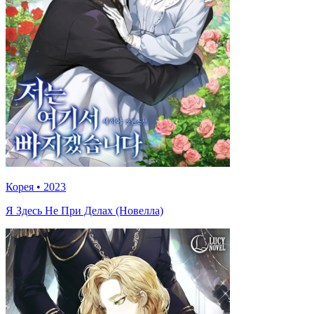
Корея
•
2023
Я Здесь Не При Делах (Новелла)