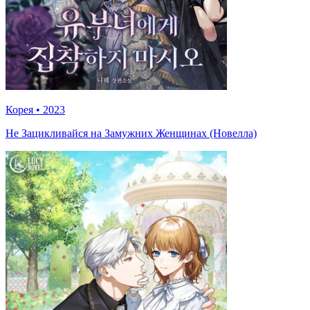
Корея
•
2023
Не Зацикливайся на Замужних Женщинах (Новелла)