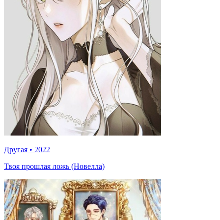
Другая
•
2022
Твоя прошлая ложь (Новелла)