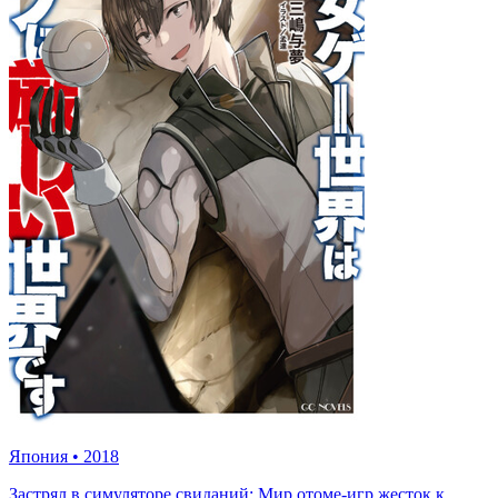
Япония
•
2018
Застрял в симуляторе свиданий: Мир отоме-игр жесток к