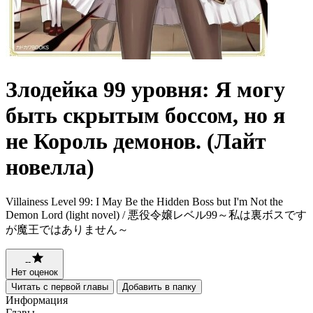
Злодейка 99 уровня: Я могу
быть скрытым боссом, но я
не Король демонов. (Лайт
новелла)
Villainess Level 99: I May Be the Hidden Boss but I'm Not the
Demon Lord (light novel) / 悪役令嬢レベル99～私は裏ボスです
が魔王ではありません～
--
Нет оценок
Читать с первой главы
Добавить в папку
Информация
Главы