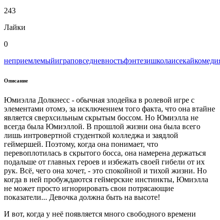
243
Лайки
0
неприемлемый
игра
повседневность
фэнтези
школа
исекай
комеди
Описание
Юмиэлла Долкнесс - обычная злодейка в ролевой игре с
элементами отомэ, за исключением того факта, что она втайне
является сверхсильным скрытым боссом. Но Юмиэлла не
всегда была Юмиэллой. В прошлой жизни она была всего
лишь интровертной студенткой колледжа и заядлой
геймершей. Поэтому, когда она понимает, что
перевоплотилась в скрытого босса, она намерена держаться
подальше от главных героев и избежать своей гибели от их
рук. Всё, чего она хочет, - это спокойной и тихой жизни. Но
когда в ней пробуждаются геймерские инстинкты, Юмиэлла
не может просто игнорировать свои потрясающие
показатели... Девочка должна быть на высоте!
И вот, когда у неё появляется много свободного времени