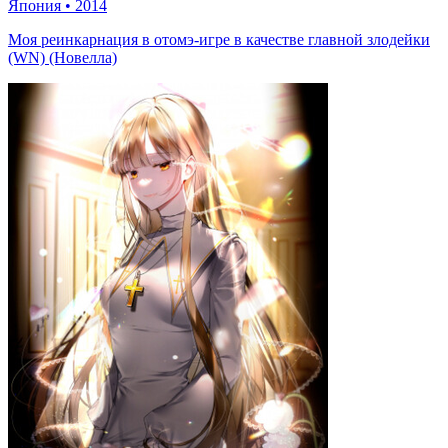
Япония
•
2014
Моя реинкарнация в отомэ-игре в качестве главной злодейки
(WN) (Новелла)