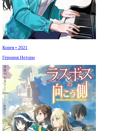
Корея
•
2021
Героиня Нетори