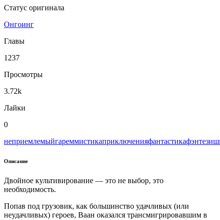
Статус оригинала
Онгоинг
Главы
1237
Просмотры
3.72k
Лайки
0
неприемлемый
гарем
мистика
приключения
фантастика
фэнтези
ш
Описание
Двойное культивирование — это не выбор, это
необходимость.
Попав под грузовик, как большинство удачливых (или
неудачливых) героев, Ваан оказался трансмигрировавшим в