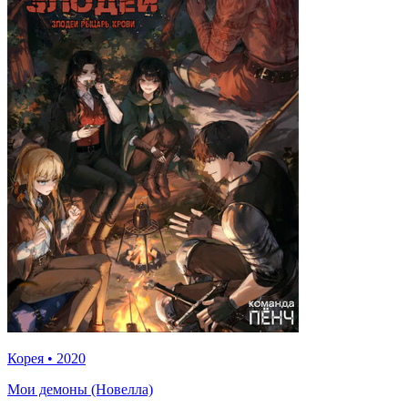
Корея
•
2020
Мои демоны (Новелла)