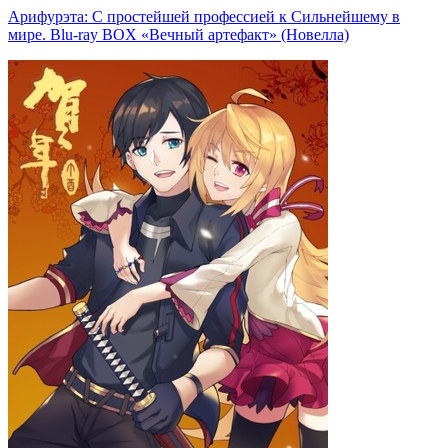
Арифурэта: С простейшей профессией к Сильнейшему в
мире. Blu-ray BOX «Вечный артефакт» (Новелла)