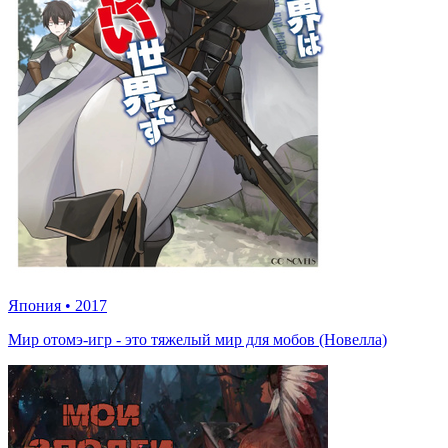
Япония
•
2017
Мир отомэ-игр - это тяжелый мир для мобов (Новелла)