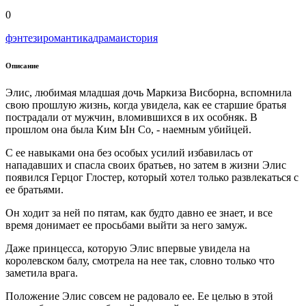
0
фэнтези
романтика
драма
история
Описание
Элис, любимая младшая дочь Маркиза Висборна, вспомнила
свою прошлую жизнь, когда увидела, как ее старшие братья
пострадали от мужчин, вломившихся в их особняк. В
прошлом она была Ким Ын Со, - наемным убийцей.
С ее навыками она без особых усилий избавилась от
нападавших и спасла своих братьев, но затем в жизни Элис
появился Герцог Глостер, который хотел только развлекаться с
ее братьями.
Он ходит за ней по пятам, как будто давно ее знает, и все
время донимает ее просьбами выйти за него замуж.
Даже принцесса, которую Элис впервые увидела на
королевском балу, смотрела на нее так, словно только что
заметила врага.
Положение Элис совсем не радовало ее. Ее целью в этой