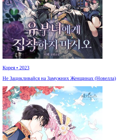
Корея
•
2023
Не Зацикливайся на Замужних Женщинах (Новелла)