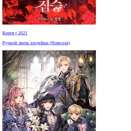
Корея
•
2021
Ручной зверь злодейки (Новелла)