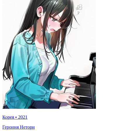
Корея
•
2021
Героиня Нетори