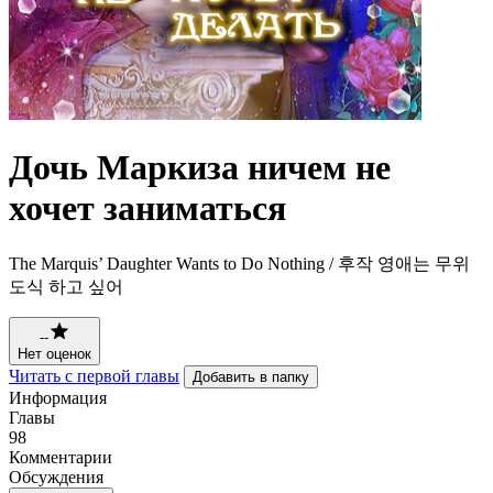
Дочь Маркиза ничем не
хочет заниматься
The Marquis’ Daughter Wants to Do Nothing / 후작 영애는 무위
도식 하고 싶어
--
Нет оценок
Читать с первой главы
Добавить в папку
Информация
Главы
98
Комментарии
Обсуждения