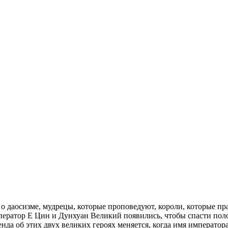
о даосизме, мудрецы, которые проповедуют, короли, которые пра
ератор Е Цин и Дунхуан Великий появились, чтобы спасти пол
енда об этих двух великих героях меняется, когда имя император