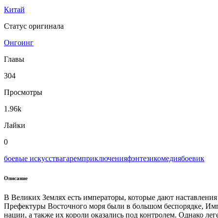
Китай
Статус оригинала
Онгоинг
Главы
304
Просмотры
1.96k
Лайки
0
боевые искусства
гарем
приключения
фэнтези
комедия
боевик
Описание
В Великих Землях есть императоры, которые дают наставления 
Префектуры Восточного моря были в большом беспорядке, Имп
нации, а также их короли оказались под контролем. Однако лег