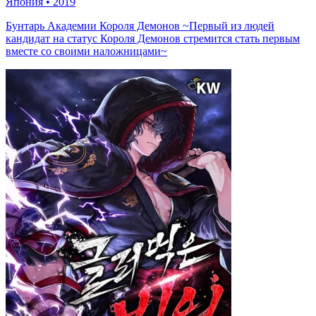
Япония
•
2019
Бунтарь Академии Короля Демонов ~Первый из людей
кандидат на статус Короля Демонов стремится стать первым
вместе со своими наложницами~