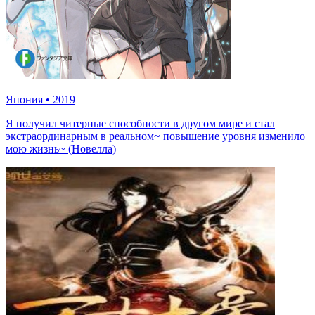
Япония
•
2019
Я получил читерные способности в другом мире и стал
экстраординарным в реальном~ повышение уровня изменило
мою жизнь~ (Новелла)