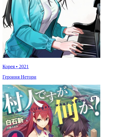
Корея
•
2021
Героиня Нетори