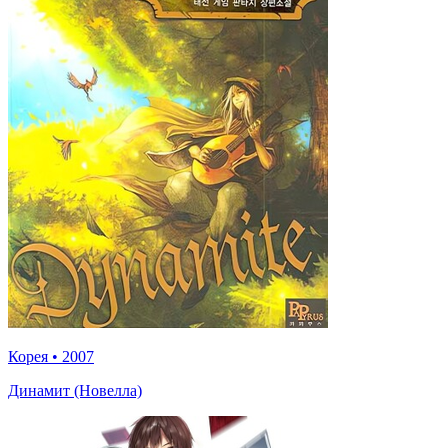
Корея
•
2007
Динамит (Новелла)