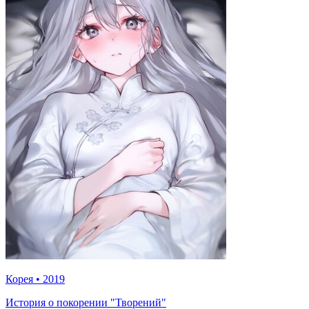
Корея
•
2019
История о покорении "Творений"