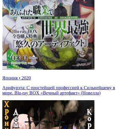
Япония
•
2020
Арифурэта: С простейшей профессией к Сильнейшему в
мире. Blu-ray BOX «Вечный артефакт» (Новелла)