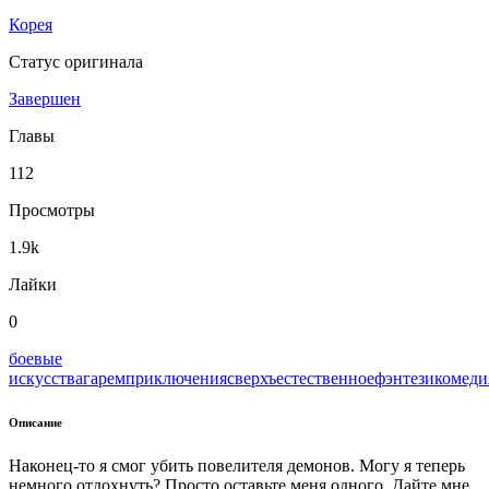
Корея
Статус оригинала
Завершен
Главы
112
Просмотры
1.9k
Лайки
0
боевые
искусства
гарем
приключения
сверхъестественное
фэнтези
комеди
Описание
Наконец-то я смог убить повелителя демонов. Могу я теперь
немного отдохнуть? Просто оставьте меня одного. Дайте мне