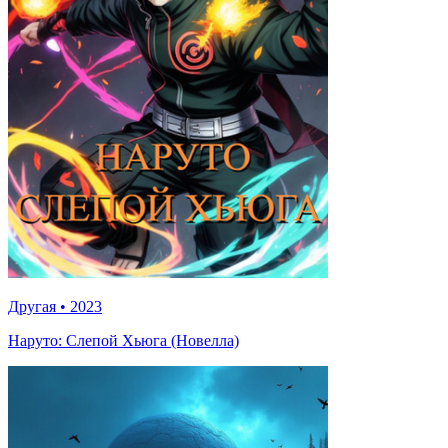
Другая
•
2023
Наруто: Слепой Хьюга (Новелла)