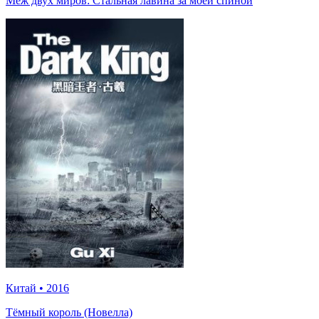
Меж двух миров: Стальная лавина за моей спиной
Китай
•
2016
Тёмный король (Новелла)