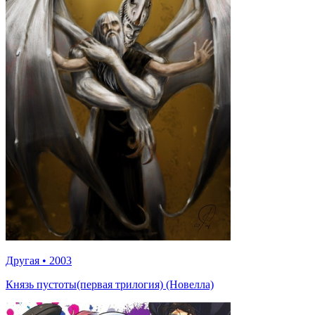
Другая
•
2003
Князь пустоты(первая трилогия) (Новелла)