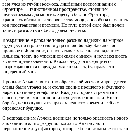
вернулся из глубин космоса, лишённый воспоминаний о
Фронтире — таинственном пространстве, стоявшем
недосягаемым для многих. Здесь, в бездне Фронтира,
хранилась обещанная человечеству мощь, способная изменить
ход пространства и времени. Но путь к этой силе был полон
тайн, и разгадать их было далеко не легко.
Возвращение Арлока не только разбило надежды на мирное
будущее, но и разверзло внутреннюю борьбу. Забыв своё
прошлое в Фронтире, он испытывал ужас перед падением
Альянса, тоску по утраченной связи с миром и неуверенность
в своём предназначении. Каждая неудача в сердце его
возрождающейся надежды тяжело билась, будоража его
внутренний мир.
Прошлое Альянса внезапно обрело своё место в мире, где его
следы были утрачены, и столкновение прошлого и будущего
нарастило волну конфликта. Каждая сторона стремится к
своей цели: выживанию или осуществлению воли. Но эта
борьба, вспыхнувшая из праха ушедшего времени, сейчас
определяет будущее.
С возвращением Арлока возникла не только опасность нового
апокалипсиса, что разрушил когда-то Альянс, но и
переплетение двух факторов, которые были забыты. Это стало