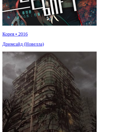
Корея
•
2016
Дримсайд (Новелла)