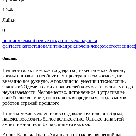
1.24k
Лайки
0
неприемлемый
боевые искусства
меха
научная
фантастика
постапокалиптика
приключения
сверхъестественное
Описание
Великое галактическое государство, известное как Альянс,
когда-то правило необъятным пространством космоса, но
внезапно все рухнуло. Апокалипсис, унёсший технологии,
знания об Эдеме и самих правителей космоса, изменил мир до
неузнаваемости. Человечество, истонченное и утратившее
своё былое величие, попыталось возродиться, создав мехов —
роботов-стражей прошлого.
Пилоты мехов медленно воссоздавали технологии Эдема,
надеясь воссоздать былое великолепие. Однако, цена этой
амбициозной цели была слишком высока.
Арлок Карнаж, Гранд-Адмирал и страж человеческой расы,