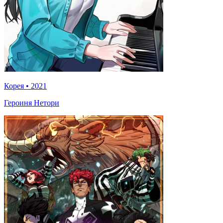
Корея
•
2021
Героиня Нетори