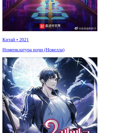
Китай
•
2021
Номенклатура ночи (Новелла)