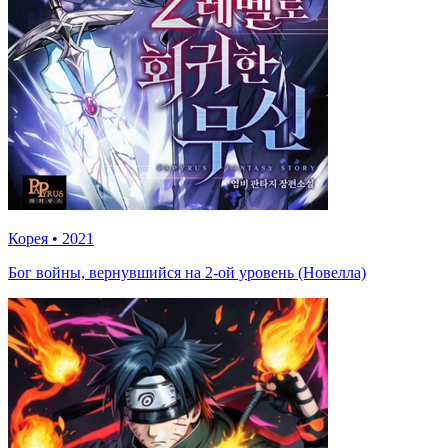
Корея
•
2021
Бог войны, вернувшийся на 2-ой уровень (Новелла)