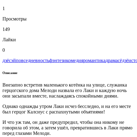
1
Просмотры
149
Лайки
0
дзёсэй
повседневность
фэнтези
комедия
романтика
драма
сёдзё
ист
Описание
Внезапно встретив маленького котёнка на улице, служанка
герцогского дома Мелоди назвала его Лаки и каждую ночь
они засыпали вместе, наслаждаясь спокойными днями.
Однако однажды утром Лаки исчез бесследно, и на его месте
был герцог Калсиус с распахнутыми объятиями!
И что уж там, он даже предупредил, чтобы она никому не
говорила об этом, а затем ушёл, превратившись в Лаки прямо
перед глазами Мелоди.