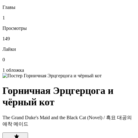
Главы
1
Просмотры
149
Лайки
0
1 обложка
Горничная Эрцгерцога и
чёрный кот
The Grand Duke's Maid and the Black Cat (Novel) / 흑묘 대공의
애착 메이드