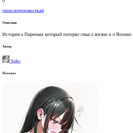
0
приключения
исекай
Описание
История о Пареньке который потерял смысл жизни и о Японке 
Автор
Solo-
Похожее