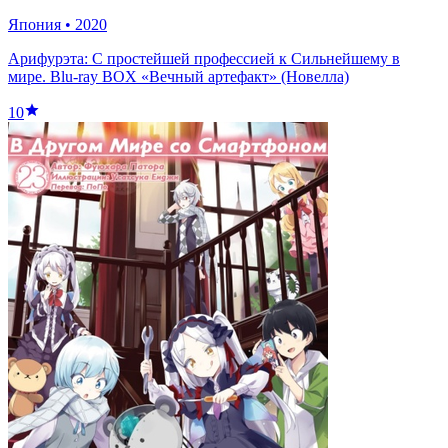
Япония
•
2020
Арифурэта: С простейшей профессией к Сильнейшему в
мире. Blu-ray BOX «Вечный артефакт» (Новелла)
10