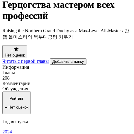
Герцогства мастером всех
профессий
Raising the Northern Grand Duchy as a Max-Level All-Master / 만
렙 올마스터의 북부대공령 키우기
--
Нет оценок
Читать с первой главы
Добавить в папку
Информация
Главы
208
Комментарии
Обсуждения
Рейтинг
--
Нет оценок
Год выпуска
2024