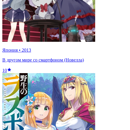
Япония
•
2013
В другом мире со смартфоном (Новелла)
10