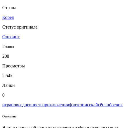
Страна
Корея
Статус оригинала
Онгоинг
Главы
208
Просмотры
2.54k
Лайки
0
игра
повседневность
приключения
фэнтези
исекай
сёнэн
боевик
Описание
Я стал непревзойденным мастером крафта в игровом мире,