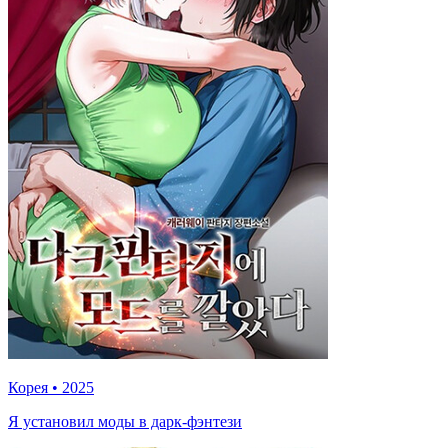
Корея
•
2025
Я установил моды в дарк-фэнтези