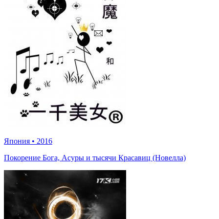
Япония
•
2016
Покорение Бога, Асуры и тысячи Красавиц (Новелла)