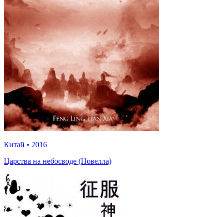
Китай
•
2016
Царства на небосводе (Новелла)