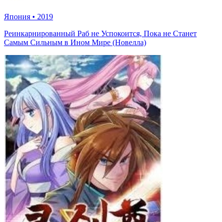
Япония
•
2019
Реинкарнированный Раб не Успокоится, Пока не Станет
Самым Сильным в Ином Мире (Новелла)