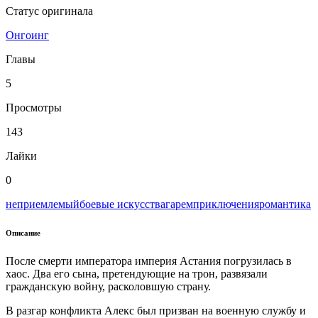
Статус оригинала
Онгоинг
Главы
5
Просмотры
143
Лайки
0
неприемлемый
боевые искусства
гарем
приключения
романтика
Описание
После смерти императора империя Астания погрузилась в
хаос. Два его сына, претендующие на трон, развязали
гражданскую войну, расколовшую страну.
В разгар конфликта Алекс был призван на военную службу и