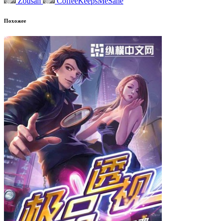
Zousan
CoffeeKeepsMeSane
Похожее