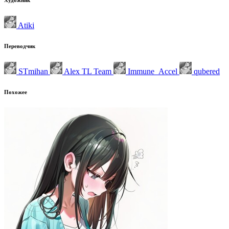
Atiki
Переводчик
STmihan
Alex TL Team
Immune_Accel
qubered
Похожее