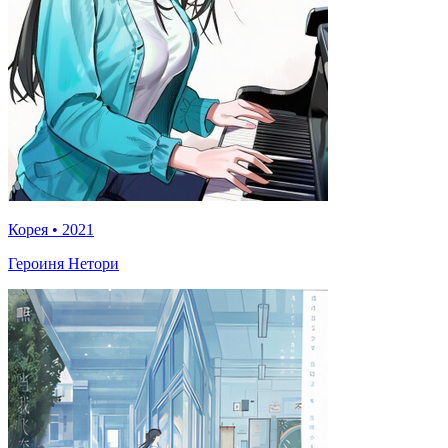
Корея
•
2021
Героиня Нетори