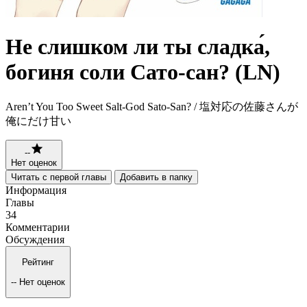
Не слишком ли ты сладка́,
богиня соли Сато-сан? (LN)
Aren’t You Too Sweet Salt-God Sato-San? / 塩対応の佐藤さんが
俺にだけ甘い
--
Нет оценок
Читать с первой главы
Добавить в папку
Информация
Главы
34
Комментарии
Обсуждения
Рейтинг
--
Нет оценок