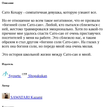
Описание
Сато Кохару - симпатичная девушка, которую узнают все.
Но ее отношение ко всем такое негативное, что ее прозвали
«богиней соли Сато-сан». Любой, кто пытался сблизиться с
ней, жестоко травмировался эмоционально. Хотя по какой-то
причине мне удалось спасти Сато-сан от очень приставучих
посетителей у меня на работе. Это сблизило нас, и таким
образом я стал другом «богини соли Сато-сан». На глазах у
всех она богиня соли, но передо мной она очень милая.
Это история школьной жизни между Сато-сан и мной.
Издатель
Syosetu
Shogakukan
Автор
SAWATARI Kazami
Художник