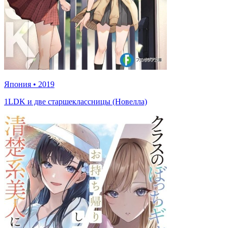
Япония
•
2019
1LDK и две старшеклассницы (Новелла)