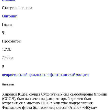
Статус оригинала
Онгоинг
Главы
51
Просмотры
1.72k
Лайки
0
неприемлемый
приключения
фэнтези
исекай
комедия
Описание
Хирояки Кудзе, солдат Сухопутных сил самообороны Японии
(СССЯ), был назначен на флот, который должен был
отправиться в миссию ООН в качестве подкрепления.
Флагманом флота был эсминец класса «Атаго» «Ибуки»