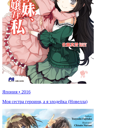
Япония
•
2016
Моя сестра героиня, а я злодейка (Новелла)