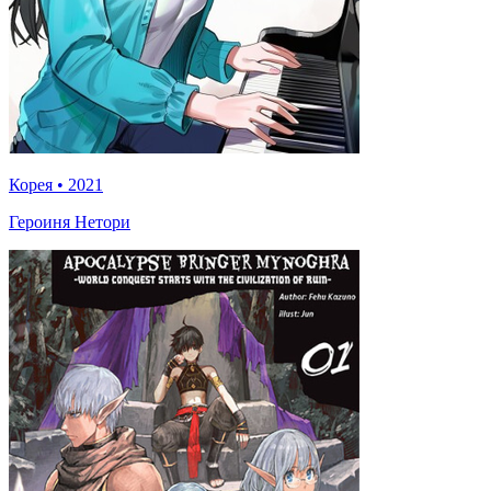
Корея
•
2021
Героиня Нетори