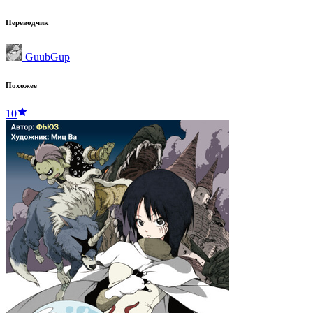
Переводчик
GuubGup
Похожее
10