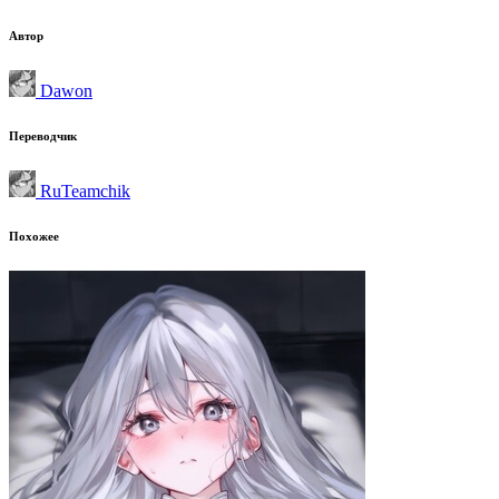
Автор
Dawon
Переводчик
RuTeamchik
Похожее