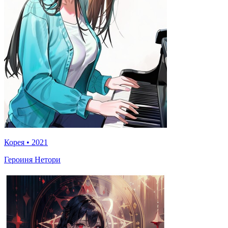
Корея
•
2021
Героиня Нетори