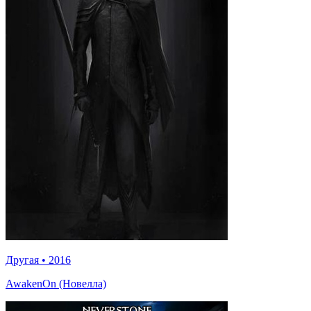
Другая
•
2016
AwakenOn (Новелла)