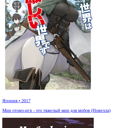
Япония
•
2017
Мир отомэ-игр - это тяжелый мир для мобов (Новелла)