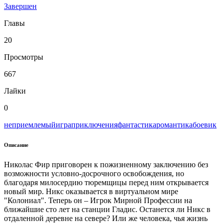
Завершен
Главы
20
Просмотры
667
Лайки
0
неприемлемый
игра
приключения
фантастика
романтика
боевик
Описание
Николас Фир приговорен к пожизненному заключению без
возможности условно-досрочного освобождения, но
благодаря милосердию тюремщицы перед ним открывается
новый мир. Никс оказывается в виртуальном мире
"Колониал". Теперь он – Игрок Мирной Профессии на
ближайшие сто лет на станции Гладис. Останется ли Никс в
отдаленной деревне на севере? Или же человека, чья жизнь