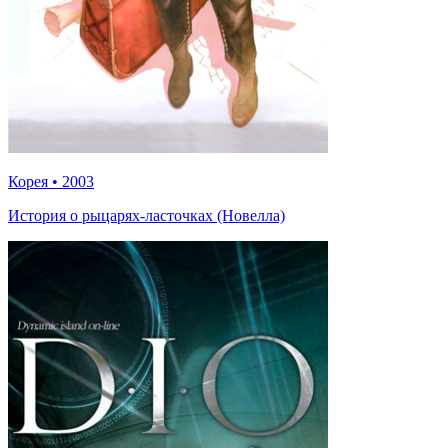
Корея
•
2003
История о рыцарях-ласточках (Новелла)