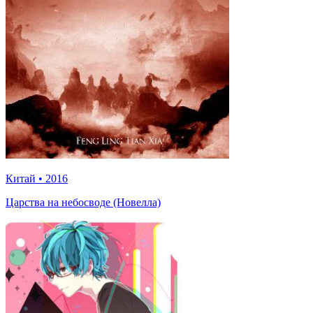
Китай
•
2016
Царства на небосводе (Новелла)