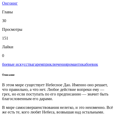
Онгоинг
Главы
30
Просмотры
151
Лайки
0
боевые искусства
гарем
приключения
романтика
боевик
Описание
В этом мире существует Небесное Дао. Именно оно решает,
что правильно, а что нет. Любое действие вопреки ему —
грех, но если поступать по его предписанию — значит быть
благословенным его дарами.
В мире самосовершенствования нелегко, и это неизменно. Всё
же есть те, кого любят Небеса, возвышая над остальными.