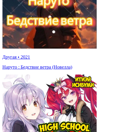
Другая
•
2021
Наруто : Бедствие ветра (Новелла)