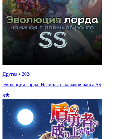
Другая
•
2024
Эволюция лорда: Начиная с навыков ранга SS
6