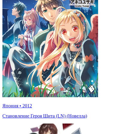
Япония
•
2012
Становление Героя Щита (LN) (Новелла)