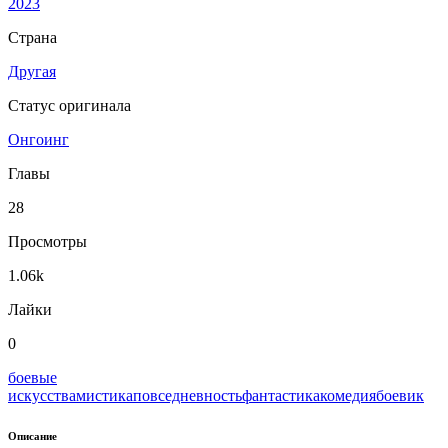
2023
Страна
Другая
Статус оригинала
Онгоинг
Главы
28
Просмотры
1.06k
Лайки
0
боевые
искусства
мистика
повседневность
фантастика
комедия
боевик
Описание