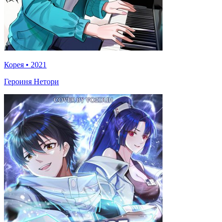
Корея
•
2021
Героиня Нетори