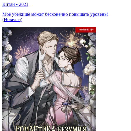
Китай
•
2021
Моё убежище может бесконечно повышать уровень!
(Новелла)