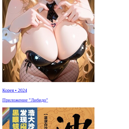
Корея
•
2024
Приложение "Либидо"