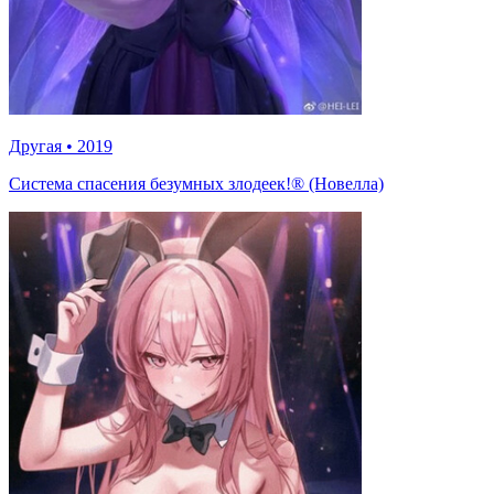
Другая
•
2019
Система спасения безумных злодеек!® (Новелла)