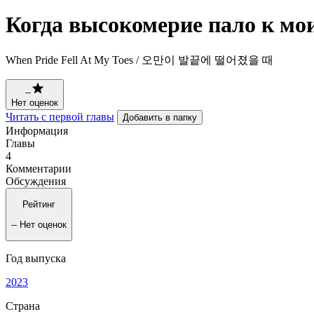
Когда высокомерие пало к мо
When Pride Fell At My Toes / 오만이 발끝에 떨어졌을 때
--
Нет оценок
Читать с первой главы
Добавить в папку
Информация
Главы
4
Комментарии
Обсуждения
Рейтинг
--
Нет оценок
Год выпуска
2023
Страна