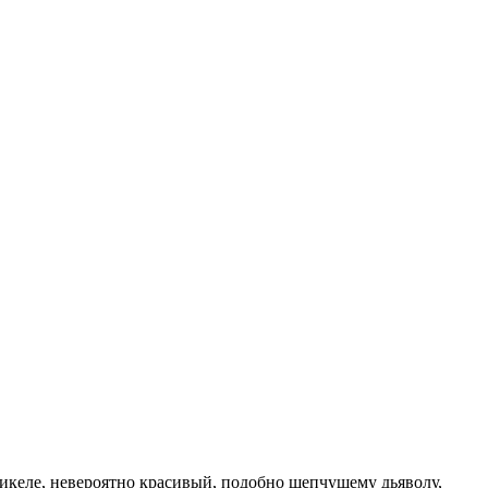
Микеле, невероятно красивый, подобно шепчущему дьяволу,