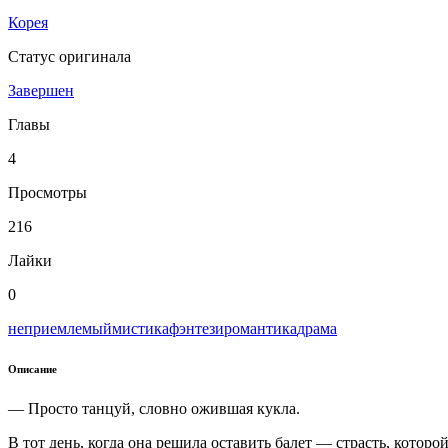
Корея
Статус оригинала
Завершен
Главы
4
Просмотры
216
Лайки
0
неприемлемый
мистика
фэнтези
романтика
драма
Описание
— Просто танцуй, словно ожившая кукла.
В тот день, когда она решила оставить балет — страсть, кото