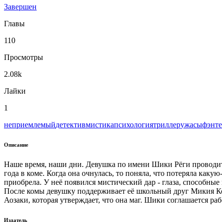
Завершен
Главы
110
Просмотры
2.08k
Лайки
1
неприемлемый
детектив
мистика
психология
триллер
ужасы
фэнте
Описание
Наше время, наши дни. Девушка по имени Шики Рёги проводит с
года в коме. Когда она очнулась, то поняла, что потеряла какую
приобрела. У неё появился мистический дар - глаза, способные
После комы девушку поддерживает её школьный друг Микия Кок
Аозаки, которая утверждает, что она маг. Шики соглашается ра
Издатель