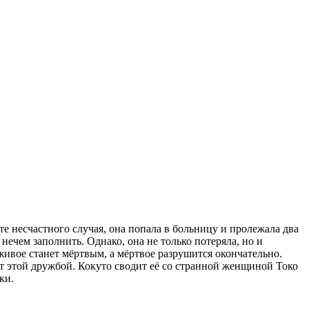
те несчастного случая, она попала в больницу и пролежала два
ь нечем заполнить. Однако, она не только потеряла, но и
 живое станет мёртвым, а мёртвое разрушится окончательно.
т этой дружбой. Кокуто сводит её со странной женщиной Токо
ки.