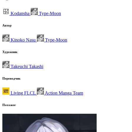
Kodansha
Type-Moon
Автор
Kinoko Nasu
Type-Moon
Художник
Takeuchi Takashi
Переводчик
Living FLCL
Action Manga Team
Похожее