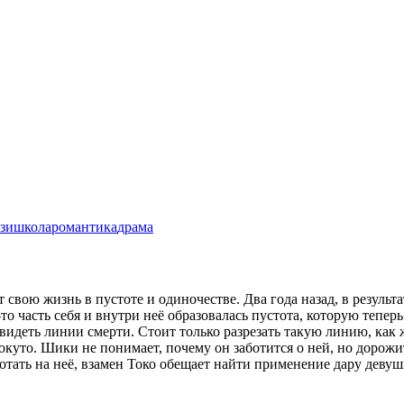
зи
школа
романтика
драма
вою жизнь в пустоте и одиночестве. Два года назад, в результа
-то часть себя и внутри неё образовалась пустота, которую тепер
 видеть линии смерти. Стоит только разрезать такую линию, как
уто. Шики не понимает, почему он заботится о ней, но дорожи
ботать на неё, взамен Токо обещает найти применение дару девуш