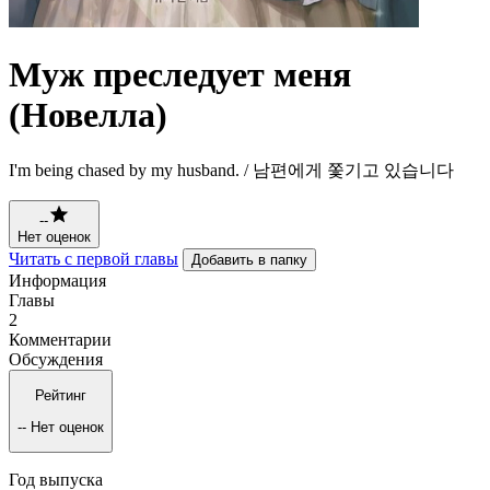
Муж преследует меня
(Новелла)
I'm being chased by my husband. / 남편에게 쫓기고 있습니다
--
Нет оценок
Читать с первой главы
Добавить в папку
Информация
Главы
2
Комментарии
Обсуждения
Рейтинг
--
Нет оценок
Год выпуска