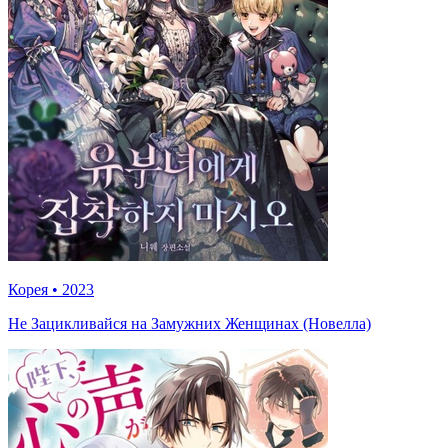
Корея
•
2023
Не Зацикливайся на Замужних Женщинах (Новелла)