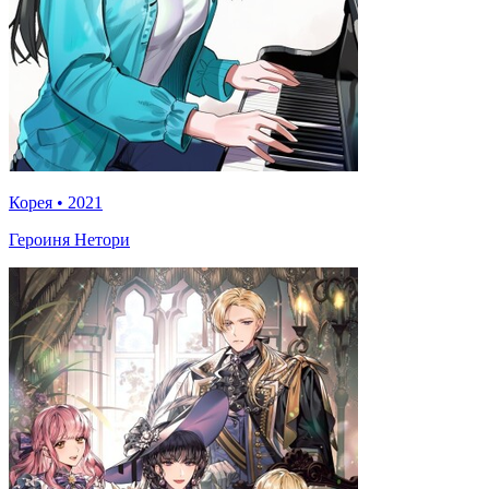
Корея
•
2021
Героиня Нетори