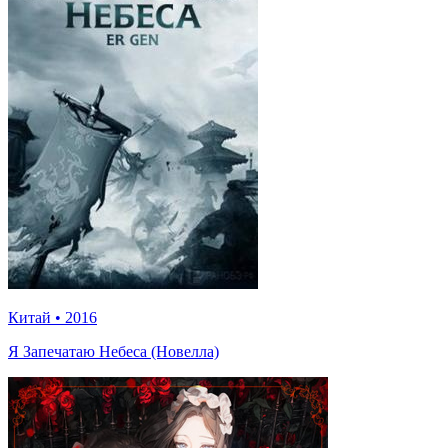
Китай
•
2016
Я Запечатаю Небеса (Новелла)