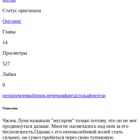
Статус оригинала
Онгоинг
Главы
14
Просмотры
527
Лайки
0
неприемлемый
приключения
фантастика
фэнтези
Описание
Чжэнь Луня называли "мусором" только потому, что он не мог
продвинуться дальше. Многие насмехались над ним за его
бесполезность.Однако с его непоколебимой волей стать
сильнее, он сумел пробиться через свою тупиковую