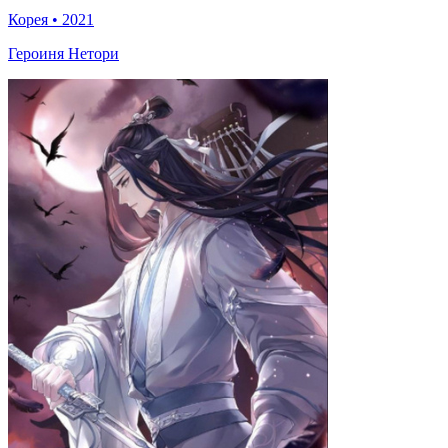
Корея
•
2021
Героиня Нетори