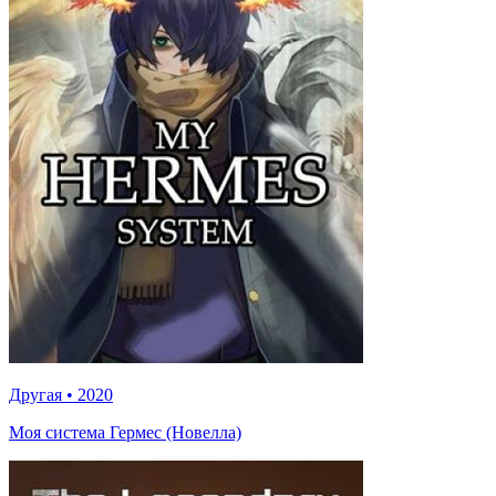
Другая
•
2020
Моя система Гермес (Новелла)