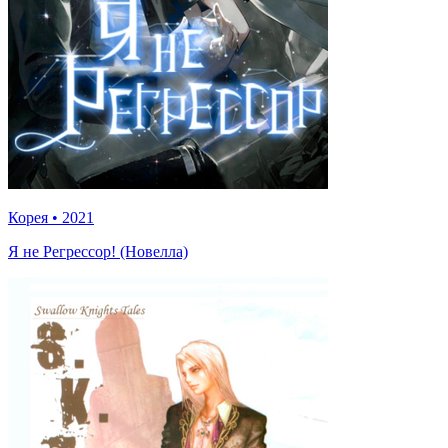
Корея
•
2021
Я не Регрессор! (Новелла)