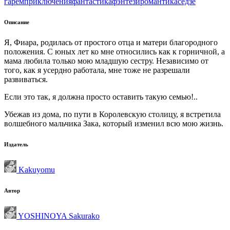
гарем
приключения
фантастика
фэнтези
романтика
сёдзё
Описание
Я, Фиара, родилась от простого отца и матери благородного
положения. С юных лет ко мне относились как к горничной, а
мама любила только мою младшую сестру. Независимо от
того, как я усердно работала, мне тоже не разрешали
развиваться.
Если это так, я должна просто оставить такую семью!..
Убежав из дома, по пути в Королевскую столицу, я встретила
волшебного мальчика Зака, который изменил всю мою жизнь.
Издатель
Kakuyomu
Автор
YOSHINOYA Sakurako