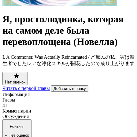
Я, простолюдинка, которая
на самом деле была
перевоплощена (Новелла)
I, A Commoner, Was Actually Reincarnated / ど庶民の私、実は転
生者でしたレアな浄化スキルが開花したので成り上がります
--
Нет оценок
Читать с первой главы
Добавить в папку
Информация
Главы
41
Комментарии
Обсуждения
Рейтинг
--
Нет оценок