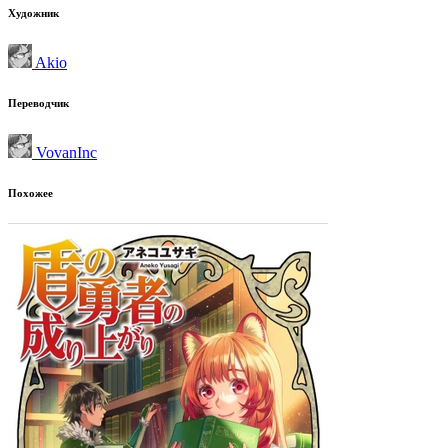
Художник
Akio
Переводчик
VovanInc
Похожее