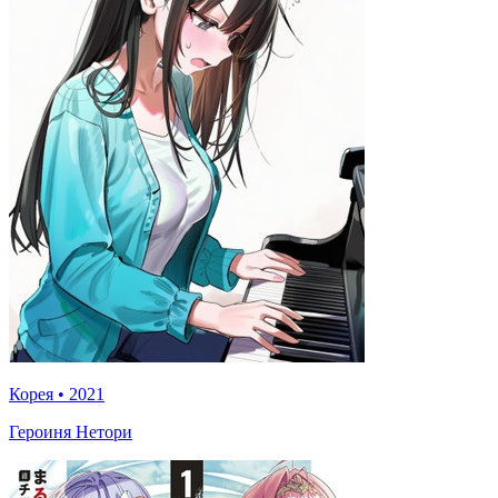
Корея
•
2021
Героиня Нетори