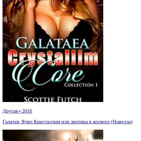
Другая
•
2016
Галатея, Ядро Кристаллим или эротика в космосе (Новелла)